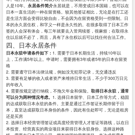
人是10年。
永居条件简介
永居就是，不用变成日本国籍，也可以在
日本一直生活的一种在留资格。较其他签证相比，无论是在打工还
是生活方面会变得比较自由，不会因为在留资格受到一些限制。日
本的永久居住权，和字义一样是永久性的。在很多取得了日本工作
签的人会深有体会，每三年就要去入管局续签，很麻烦；在取得永
住以后就不必了，而且，具有了永住权以后可以找任何合法工作。
四、日本永居条件
日本永驻申请条件如下：
1. 需要于日本长期生活，持续10年以
上，工作满5年以上。申请时，需要拥有3年或者5年的日本在留资
格
2. 需要遵守日本法律法规，例如没无犯罪记录，无交通违反
3. 需要有足够的收入或者资产来维持日常生活，不少于300万日元
的年收入
4. 需要按规定进行纳税，不拖欠年金和保险。
取得日本永驻，通常
可以分为两种情况考虑。
1. 选择日本留学、日本工作等方式，稳固
的达成获取日本永驻的条件。主要是通过工作签证长期停留于日
本，直至达成获取日本身份的条件，因此有住处即可，无论是租房
还是买房
2. 选择日本经营管理签证或高度经营管理人才签证等路线，以在日
本投资、经营真实的商业项目来获得日本永驻身份。选择这种路