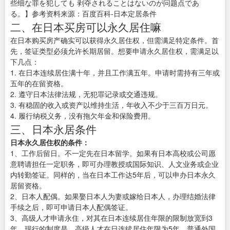
些细な罪を犯しても 剥夺されることはないのが问题点であ
る。】参考资料来源：百度百科-日本定居条件
二、在日本买房可以永久居住嘛
在日本购买房产确实可以获得永久居住权，但需满足特定条件。首
先，签证类型必须允许长期居留。想要申请永久居住权，需满足以
下几点：
1. 在日本连续居住满十年，并且工作满五年。申请时需持有三年或
五年的在留资格。
2. 遵守日本法律法规，无犯罪记录或交通违规。
3. 有稳固的收入或资产以维持生活，年收入不少于三百万日元。
4. 履行纳税义务，没有拖欠年金和保险费用。
三、日本永居条件
日本永久居住权的条件：
1、工作后留日。不一定先在日本留学。如果有日本高校或公司愿
意聘请担任一定职务，即可办理教授或国际知识、人文业务或企业
内转勤签证。同样的，当在日本工作达5年后，可以申办日本永久
居留资格。
2、日本人配偶。如果娶日本人为妻或嫁给日本人，办理结婚法律
手续之后，即可申请日本人配偶签证。
3、高级人才申请永住，对其在日本连续居住年限的限制放宽到3
年。现行的制度是，高级人才在日连续居住年限为5年，普通外国