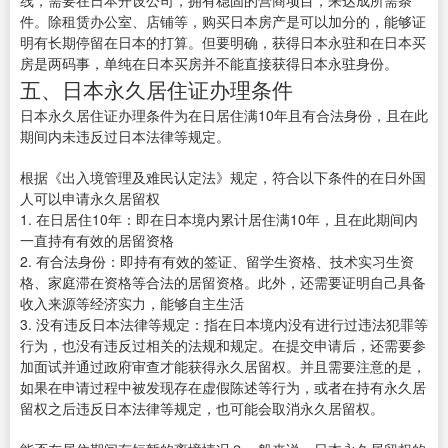
线，需要在日本开设公司，拥有稳固的营商项目，来达成所需条
件。除租赁办公室、店铺等，购买日本房产是可以加分的，能够证
明有长期停留在日本的打算。但要明确，获得日本永驻和在日本买
房是两码事，单纯在日本买房并不能直接获得日本永驻身份。
五、日本永久居住证办理条件
日本永久居住证办理条件为在日居住满10年且有合法身份，且在此
期间内未违反过日本法律等规定。
根据《出入境管理及难民认定法》规定，符合以下条件的在日外国
人可以申请永久居留权
1. 在日居住10年：即在日本境内累计居住满10年，且在此期间内
一直持有有效的居留资格
2. 有合法身份：即持有有效的签证、留学生资格、技术实习生资
格、家庭滞在资格等合法的居留资格。此外，还需要证明自己具备
收入来源等经济实力，能够自主生活
3. 没有违反日本法律等规定：指在日本境内没有进行过违法犯罪等
行为，也没有违反过相关的法规和规定。在提交申请后，还需要参
加面试并通过政府审查才能获得永久居留权。并且需要注意的是，
如果在申请过程中被发现存在虚假陈述等行为，或者在持有永久居
留权之后违反日本法律等规定，也可能会取消永久居留权。