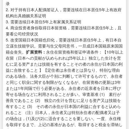
录
2. 对于持有日本人配偶签证人，需要连续在日本居住5年上有政府
机构出具婚姻关系证明
3. 需要连续日本居住5年上有家属关系证明
4. 商业投资者身份取得日本留资格，需要连续日本居住5年上，且
要看公司经营状况
5. 改变国籍日本国籍也归化，需要连续日本居住5年上，有日本自
立谋生技能学识。需要与生父母同意书，一旦成日本国籍原来国国
籍会丧失。
扩展资料：
永住在留资格和签证申请条件：【10年以上
在留（日本への贡献が认められれば5年以上）独立した生计を営
むに足る资产または技能を有することその者の永住が日本国の利
益に合致すること 】【定住者は永住者とは异なり、特别な理由
のある场合、法务大臣が个别に判断して许可するもので、永住者
と同じく职业に関する制限がなくなるが、在留资格の更新は3年
または1年间隔で行う必要がある。永住者の近亲者を日本に呼び
寄せる场合などに利用されることが多い。审査基准 (1) 素行が
善良であること (2) 独立の生计を営むに足りる资产又は技能を
有すること (3) その者の永住が日本国の利益に合すると认めら
れること （注）日本人，永住者又は特别永住者の配偶者又は子
の场合は，(1)及び(2)に适合することを要しない。一度、永住権
を取得するまで、上记の基准があるが、取得すると税金を滞纳し