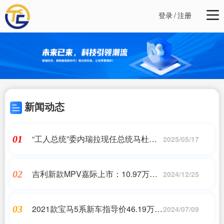
登录
/
注册
新闻动态
“工人总统”委内瑞拉现任总统马杜罗
01
2025/05/17
再次赢得大选，将开启第三个任期
吉利新款MPV嘉际上市：10.97万起
02
2024/12/25
售
2021款宝马5系新车指导价46.19万
03
2024/07/09
二手车竟然只要28.88万