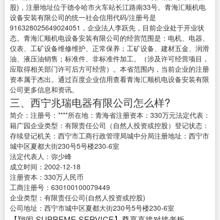
股)，注册地址位于德令哈市火车站长江路南33号。青海汇顺机电
设备安装有限公司的统一社会信用代码/注册号是
916328025649024051，企业法人李跃先，目前企业处于开业状
态。青海汇顺机电设备安装有限公司的经营范围是：电机、电器、
仪表、工矿设备维修维护、正常保养；工矿设备、建材五金、润滑
油、液压油销售；标准件、非标准件加工。（涉及许可经营项目，
应取得相关部门许可后方可经营）。本省范围内，当前企业的注册
资本属于杰出。通过百度企业信用查看青海汇顺机电设备安装有限
公司更多信息和资讯。
三、西宁兆瑞电器有限公司怎么样?
简介：注册号：****所在地：青海省注册资本：330万元法定代表：
籍广园企业类型：有限责任公司（自然人投资或控股）登记状态：
存续登记机关：西宁市工商行政管理局城中分局注册地址：西宁市
城中区夏都大街230号5号楼230-6室
法定代表人：弥少峰
成立时间：2002-12-18
注册资本：330万人民币
工商注册号：630100100079449
企业类型：有限责任公司(自然人投资或控股)
公司地址：西宁市城中区夏都大街230号5号楼230-6室
【翔闳 SUPREME SERVICE】尊享直接对接老板