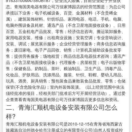
91633100MA758UB187，企业法人陈佩，目前企业处于开业状
态。青海国美电器有限公司万佳家博园店的经营范围是：为总公司
承揽以下业务：电子机械设备、百货、金属材料（不含贵稀金
属）、建筑装饰材料、针纺织品、家用电器、电话、手机、电脑、
电脑外围设备及耗材、通迅产品（不含卫星地面接收设备）、日用
百货、五金机电产品批发、零售；经济信息咨询、搬运装卸服务、
家用电器安装、维修；出租商业设施；安装空调；专业音响设计、
安装、调试；展览展示服务；企业经营管理服务；商务信息咨询服
务；废旧家电、电子产品回收、销售；计算机及辅助设备批发零
售；提供劳务服务；场地租赁；商品信息及电器技术咨询；通讯产
品（不含卫星地面接收设备）代理服务；房屋租赁；电子出版物零
售；保健食品、奶制品、茶叶、粮油制品、卫生产品、消毒产品、
化妆品、护肤用品、洗涤用品、服装、针织、鞋帽、婴幼儿用品、
玩具、酒类、厨具销售；预包装食品兼散装食品批发、零售；仓储
保管(不含危险化学品)；室内外装饰装潢。（以上经营范围中依法
须经批准的项目，经相关部门批准后方可开展经营活动）。通过爱
企查查看青海国美电器有限公司万佳家博园店更多信息和资讯。
二、青海汇顺机电设备安装有限公司怎么
样?
青海汇顺机电设备安装有限公司是2010-12-15在青海省海西蒙古
族藏族自治州德令哈市注册成立的有限责任公司(自然人投资或控