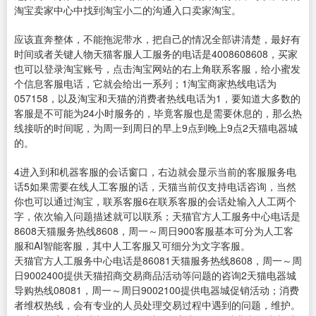
淘宝卖家中心中找到淘宝小二的沟通入口卖家淘宝。
应该直奔整体，不能拖泥带水，把自己的情况全部讲清楚，最好有
时间或者关键人物天猫客服人工服务的电话是4008608608，买家
也可以登录淘宝账号，点击淘宝网站的右上角联系客服，给小蜜发
个信息客服电话，它就会给出一系列；1淘宝商家热线电话为
057158，以及淘宝和天猫的消费者热线电话为1，要知道大多数的
客服是不可能为24小时服务的，毕竟客服也是需要休息的，那么热
线接听的时间呢，为周一到周日的早上9点到晚上9点2天猫电器城
的。
4进入到和机器客服的会话窗口，右边就会显示当前的客服服务电
话5如果需要在线人工客服的话，天猫当前仅支持电话咨询，当然
你也可以通过淘宝，联系客服6在联系客服的会话处输入人工两个
字，依次输入问题描述就可以联系；天猫官方人工服务中心电话是
8608天猫服务热线8608，周一～周日900客服基本可分为人工客
服和AI智能客服，其中人工客服又可细分为文字客服。
天猫官方人工服务中心电话是86081天猫服务热线8608，周一～周
日9002400提供天猫招商交易商品活动等问题的咨询2天猫电器城
导购热线08081，周一～周日9002100提供电器城促销活动；消费
者维权热线，会有专业的人员处理交易过程中遇到的问题，维护。