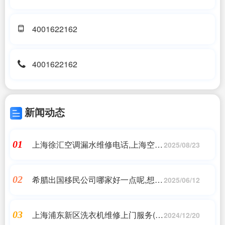
4001622162
4001622162
新闻动态
上海徐汇空调漏水维修电话,上海空调
01
2025/08/23
漏水维修大概需要多少钱?哪家的报
价实惠一些?,同城上门服务
希腊出国移民公司哪家好一点呢,想移
02
2025/06/12
民到希腊,哪家机构稳妥啊?,海外移民
《今天汇总》排名TOP公司_问答
上海浦东新区洗衣机维修上门服务(上
03
2024/12/20