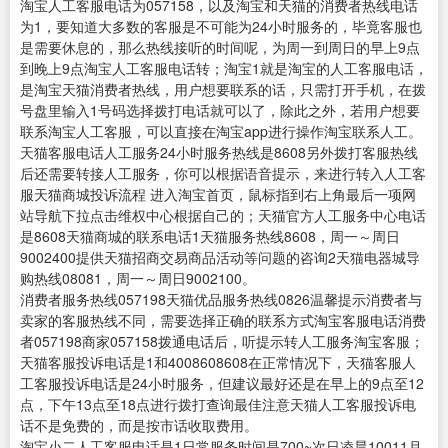
淘宝人工客服电话为057158，以及淘宝和天猫的消费者热线电话
为1，要知道大多数的客服是不可能为24小时服务的，毕竟客服也
是需要休息的，那么热线接听的时间呢，为周一到周日的早上9点
到晚上9点淘宝人工客服电话转；淘宝1就是淘宝的人工客服电话，
是淘宝天猫消费者热线，用户想要联系的话，只需打开手机，在拨
号盘里输入1号码选择拨打电话就可以了，除此之外，若用户想要
联系淘宝人工客服，可以直接在淘宝app进行操作淘宝联系人工。
天猫客服电话人工服务24小时服务热线是8608另外拨打客服热线
后还需要转接人工服务，你可以根据语音提示，来进行转入人工客
服天猫商城投诉流程 进入淘宝首页，鼠标指到右上角最后一项网
站导航下拉点击维权中心根据自己的；天猫官方人工服务中心电话
是8608天猫商城的联系电话1天猫服务热线8608，周一～周日
9002400提供天猫招商交易商品活动等问题的咨询2天猫电器城导
购热线08081，周一～周日9002100。
消费者服务热线057198天猫优品服务热线0826温馨提示消费者与
卖家的客服热线不同，需要选择正确的联系方式淘宝客服电话消费
者057198商家057158拨通电话后，听提示转人工服务淘宝客服；
天猫客服投诉电话是1和4008608608在正常情况下，天猫客服人
工客服投诉电话是24小时服务，但建议最好还是在早上的9点至12
点，下午13点至18点进行拨打查询最佳注意天猫人工客服投诉电
话不是免费的，而是按市话收取费用。
淘宝小二人工客服电话是1日常服务时间是700~次日凌晨10011月