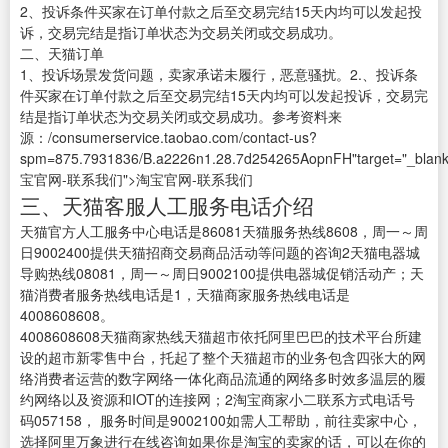
2、投诉条件买家在订单付款之后至交易完结15天内均可以发起投
诉，交易完结是指订单状态为交易关闭或交易成功。
二、天猫订单
1、投诉场景发货问题，卖家承诺未履行，恶意骚扰。2.、投诉条
件买家在订单付款之后至交易完结15天内均可以发起投诉，交易完
结是指订单状态为交易关闭或交易成功。参考资料来
源：/consumerservice.taobao.com/contact-us?
spm=875.7931836/B.a2226n1.28.7d254265AopnFH"target="_blank"
宝官网-联系我们">淘宝官网-联系我们
三、天猫客服人工服务电话介绍
天猫官方人工服务中心电话是86081天猫服务热线8608，周一～周
日9002400提供天猫招商交易商品活动等问题的咨询2天猫电器城
导购热线08081，周一～周日9002100提供电器城促销活动产；天
猫消费者服务热线电话是1，天猫商家服务热线电话是
4008608608。
4008608608天猫商家热线天猫超市依托阿里巴巴的技术平台所建
设的超市新零售中台，托起了整个天猫超市的业务包含四张大的网
络消费者运营的数字网络一体化商品流通的网络多时效多温层的履
约网络以及资源和IOT的连接网；2淘宝商家小二联系方式电话号
码057158， 服务时间是9002100如需人工帮助，前往卖家中心，
选择阿里万象进行在线咨询如果你是淘宝的卖家的话，可以在你的