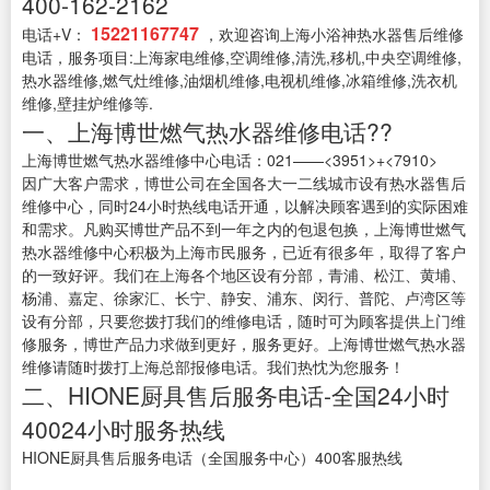
400-162-2162
15221167747
电话+V：
，欢迎咨询上海小浴神热水器售后维修
电话，服务项目:上海家电维修,空调维修,清洗,移机,中央空调维修,
热水器维修,燃气灶维修,油烟机维修,电视机维修,冰箱维修,洗衣机
维修,壁挂炉维修等.
一、上海博世燃气热水器维修电话??
上海博世燃气热水器维修中心电话：021——<3951>+<7910>
因广大客户需求，博世公司在全国各大一二线城市设有热水器售后
维修中心，同时24小时热线电话开通，以解决顾客遇到的实际困难
和需求。凡购买博世产品不到一年之内的包退包换，上海博世燃气
热水器维修中心积极为上海市民服务，已近有很多年，取得了客户
的一致好评。我们在上海各个地区设有分部，青浦、松江、黄埔、
杨浦、嘉定、徐家汇、长宁、静安、浦东、闵行、普陀、卢湾区等
设有分部，只要您拨打我们的维修电话，随时可为顾客提供上门维
修服务，博世产品力求做到更好，服务更好。上海博世燃气热水器
维修请随时拨打上海总部报修电话。我们热忱为您服务！
二、HIONE厨具售后服务电话-全国24小时
40024小时服务热线
HIONE厨具售后服务电话（全国服务中心）400客服热线