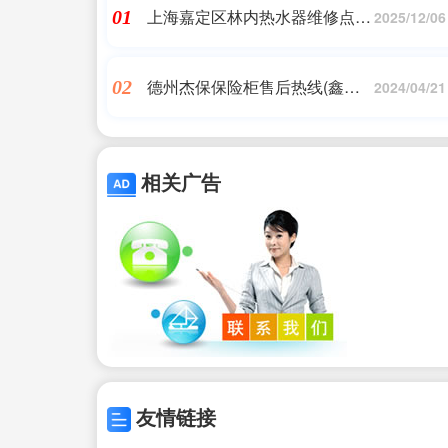
上海嘉定区林内热水器维修点
01
2025/12/06
(林内官方旗舰店安装是哪里的)
德州杰保保险柜售后热线(鑫盛
02
2024/04/21
达保险柜售后电话—全国统一人
工〔7x24小时)客服中心)
相关广告
友情链接