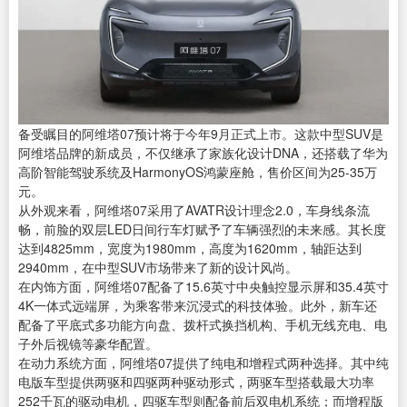
备受瞩目的阿维塔07预计将于今年9月正式上市。这款中型SUV是
阿维塔品牌的新成员，不仅继承了家族化设计DNA，还搭载了华为
高阶智能驾驶系统及HarmonyOS鸿蒙座舱，售价区间为25-35万
元。
从外观来看，阿维塔07采用了AVATR设计理念2.0，车身线条流
畅，前脸的双层LED日间行车灯赋予了车辆强烈的未来感。其长度
达到4825mm，宽度为1980mm，高度为1620mm，轴距达到
2940mm，在中型SUV市场带来了新的设计风尚。
在内饰方面，阿维塔07配备了15.6英寸中央触控显示屏和35.4英寸
4K一体式远端屏，为乘客带来沉浸式的科技体验。此外，新车还
配备了平底式多功能方向盘、拨杆式换挡机构、手机无线充电、电
子外后视镜等豪华配置。
在动力系统方面，阿维塔07提供了纯电和增程式两种选择。其中纯
电版车型提供两驱和四驱两种
驱动
形式，两驱车型搭载最大功率
252千瓦的驱动电机，四驱车型则配备前后双电机系统；而增程版