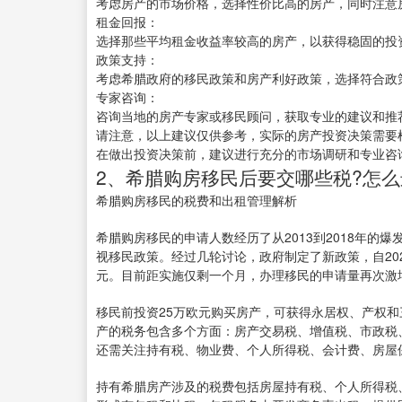
考虑房产的市场价格，选择性价比高的房产，同时注意
租金回报：
选择那些平均租金收益率较高的房产，以获得稳固的投
政策支持：
考虑希腊政府的移民政策和房产利好政策，选择符合政
专家咨询：
咨询当地的房产专家或移民顾问，获取专业的建议和推
请注意，以上建议仅供参考，实际的房产投资决策需要
在做出投资决策前，建议进行充分的市场调研和专业咨
2、希腊购房移民后要交哪些税?怎么
希腊购房移民的税费和出租管理解析
希腊购房移民的申请人数经历了从2013到2018年的
视移民政策。经过几轮讨论，政府制定了新政策，自202
元。目前距实施仅剩一个月，办理移民的申请量再次激
移民前投资25万欧元购买房产，可获得永居权、产权和
产的税务包含多个方面：房产交易税、增值税、市政税
还需关注持有税、物业费、个人所得税、会计费、房屋
持有希腊房产涉及的税费包括房屋持有税、个人所得税