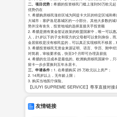
二、项目优势：
希腊的投资移民门槛上涨到50万欧元
优势仍在
1. 希腊购房移民涨价区域为阿提卡大区的特定区域和
大城市：塞萨洛尼基城区的一小部分。其他大多数的城
势并没有丧失，投资地域的选择直接关乎投资额
2. 希腊是拥有黄金签证政策的欧盟国家中，唯一可以
人，21岁以下的子女和双方的父母都可以拿到身份，
金居留权是没有移民监的，可以真正实现移民不移居，
3. 希腊投资移民无资金来源证明、语言、学历、附申
对简易，审核要求低，快至3个月即可办理及获批
4. 希腊的生活成本是最低的。欧洲购房移民国家中，
留卡一步步置换到五年永居卡。
三、申请条件：
1. 在希腊购买 25 万欧元以上房产；
2. 14周岁以上，无年龄上限；
3. 购买当地医疗保险。
【LIUYI SUPREME SERVICE】尊享直接对
友情链接