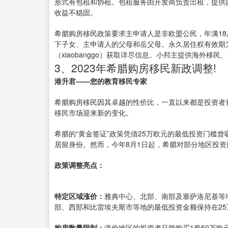
形式有包租和协租。包租服务由开发商负责出租，提供
收益不稳固。
希腊购房移民政策要求主申请人是非欧盟公民，年满18
下子女、主申请人的父母和岳父母。永久居住权有效期
（xiaobanggo）获取详尽信息。小邦主提供海外移
3、2023年希腊购房移民新政调整!
港升君——您的教育移民专家
希腊购房移民因其卓越的性价比，一直以来都是投资者青
移民市场迎来新的变化。
希腊的“黄金签证”政策凭借25万欧元的最低投资门槛
居留身份。然而，今年8月1日起，希腊对部分地区投资
政策调整亮点：
特定区域涨价：
雅典中心、北部、南部及塞萨洛尼基等地
部、西部和比雷埃夫斯市等地的最低投资金额保持在25
购房数量限制：
涨价地区的投资者只能购买1套50万