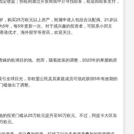
固定收益；协租则通过开发商或中介寻找租客，租金由租客支付，
岁，购买25万欧元以上房产，附属申请人包括合法配偶、21岁以
为5年，每5年更新一次。对于感兴趣的投资者，可联系小邦主
民、香港优才、海外留学等资讯，欢迎关注。
睐的欧洲目的地。然而，随着政策的调整，2023年的希腊购房
曾吸引全球目光，非欧盟公民及其家庭成员可借此获得5年有效期的
门槛做出了调整。
的投资门槛从25万欧元提升至50万欧元。不过，阿提卡大区东
万欧元。
欧元的房产，无法叠加投资，打破了以往多套房产叠加的投资模式。