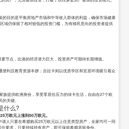
策的目的是平衡房地产市场和中等收入群体的利益，确保市场健康
等区域仍保留了相对较低的投资门槛，为有移民意向的投资者提供
目重要节点，比港的经济潜力巨大，投资房产可期待长期增值。
通便利且教育资源丰腴；吉拉卡则以优质学区和宜居环境吸引着众
家族提供欧洲身份，享受零居住压力的绿卡生活，自由在27个欧
民的关键。
是什么?
25万欧元上涨到50万欧元。
，申请人只要在希腊购买25万欧元以上任意类型房产，全家均可一同
居住要求，只要持续持有房产，即可保留希腊居留身份。