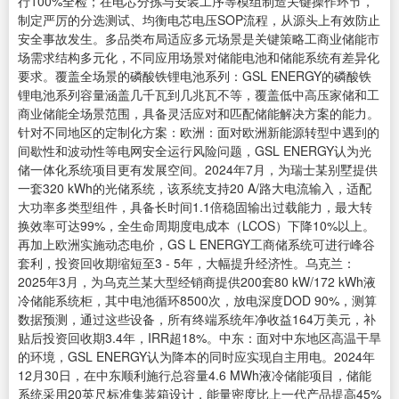
行100%全检；在电芯分拣与安装工序等模组制造关键操作环节，
制定严厉的分选测试、均衡电芯电压SOP流程，从源头上有效防止
安全事故发生。多品类布局适应多元场景是关键策略工商业储能市
场需求结构多元化，不同应用场景对储能电池和储能系统有差异化
要求。覆盖全场景的磷酸铁锂电池系列：GSL ENERGY的磷酸铁
锂电池系列容量涵盖几千瓦到几兆瓦不等，覆盖低中高压家储和工
商业储能全场景范围，具备灵活应对和匹配储能解决方案的能力。
针对不同地区的定制化方案：欧洲：面对欧洲新能源转型中遇到的
间歇性和波动性等电网安全运行风险问题，GSL ENERGY认为光
储一体化系统项目更有发展空间。2024年7月，为瑞士某别墅提供
一套320 kWh的光储系统，该系统支持20 A/路大电流输入，适配
大功率多类型组件，具备长时间1.1倍稳固输出过载能力，最大转
换效率可达99%，全生命周期度电成本（LCOS）下降10%以上。
再加上欧洲实施动态电价，GS L ENERGY工商储系统可进行峰谷
套利，投资回收期缩短至3 - 5年，大幅提升经济性。乌克兰：
2025年3月，为乌克兰某大型经销商提供200套80 kW/172 kWh液
冷储能系统柜，其中电池循环8500次，放电深度DOD 90%，测算
数据预测，通过这些设备，所有终端系统年净收益164万美元，补
贴后投资回收期3.4年，IRR超18%。中东：面对中东地区高温干旱
的环境，GSL ENERGY认为降本的同时应实现自主用电。2024年
12月30日，在中东顺利施行总容量4.6 MWh液冷储能项目，储能
系统采用20英尺标准集装箱设计，能量密度比上一代产品提高45%