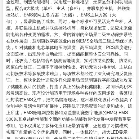
全过程。制造储能柜时，采用统一标准柜型，无需区分不同功能类
型，配合6大模式（单柜、主从（多柜）、并联集控主机、并联集
控站机、EMS双网主备方案（大储）、EMS主从方案（大
储）），显著降低了成本。同时，每个标准柜可灵活充当主柜、从
柜、并联集控主机或并联集控站机等，简化现场配置，适应未来储
能电站各种变更的需求。六、业内首创的全场景二级主动保护系统
在软件层面，慧明谦数字能源业内首创EMS全场景二级主动保护系
统，针对储能柜电芯单体电压与温度、高压箱温度、PCS温度进行
全面监控，出现异常自动处理，提高储能柜整体安全可靠性。同
时，还攻克了包括结合AI预测智能调度、实时防逆流控制、防逆流
阈值自动修正、三相不平衡控制输出、有功无功分相控制、主从自
动切换技术等多项技术难点，每项技术都经过了深入研究与反复验
证。七、模块化设计适应多样化应用场景慧明谦数字能源成功攻克
了储能柜设计的挑战，打造了真正的模块化储能柜，如同乐高积木
般灵活高效。现有设计能适用于现场各种各样的应用场景，将繁琐
性封装在EMS之中，把简易留给现场。这种模块化设计不仅提高了
储能柜的灵活性和可扩展性，还降低了现场配置的难度和成本。综
上所述，EMS微电网控制器特别是慧明谦数字能源的HMQ-EMS-
300以其卓越的性能和全面的功能在储能数智化发展中发挥着重要
作用。它不仅满足了多样化应用场景的需求，还超越了习惯模式，
实现了能量的安全优化调度。同时，一体机设计、超大LED显示
屏、标准化自动化生产、全场景二级主动保护系统以及模块化设计