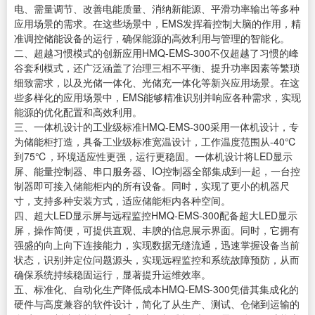
电、需量调节、改善电能质量、消纳新能源、平滑功率输出等多种
应用场景的需求。在这些场景中，EMS发挥着控制大脑的作用，精
准调控储能设备的运行，确保能源的高效利用与管理的智能化。
二、超越习惯模式的创新应用HMQ-EMS-300不仅超越了习惯的峰
谷套利模式，还广泛涵盖了治理三相不平衡、提升功率因素等繁琐
细致需求，以及光储一体化、光储充一体化等新兴应用场景。在这
些多样化的应用场景中，EMS能够精准识别并响应各种需求，实现
能源的优化配置和高效利用。
三、一体机设计的工业级标准HMQ-EMS-300采用一体机设计，专
为储能柜打造，具备工业级标准宽温设计，工作温度范围从-40℃
到75℃，环境适应性更强，运行更稳固。一体机设计将LED显示
屏、能量控制器、串口服务器、IO控制器全部集成到一起，一台控
制器即可接入储能柜内的所有设备。同时，实现了更小的机器尺
寸，支持多种安装方式，适应储能柜内各种空间。
四、超大LED显示屏与远程监控HMQ-EMS-300配备超大LED显示
屏，操作简便，可提供直观、丰腴的信息展示界面。同时，它拥有
强盛的向上向下连接能力，实现数据无缝流通，迅速掌握设备当前
状态，识别并定位问题源头，实现远程监控和系统故障预防，从而
确保系统持续稳固运行，显著提升运维效率。
五、标准化、自动化生产降低成本HMQ-EMS-300凭借其集成化的
硬件与高度兼容的软件设计，简化了从生产、测试、仓储到运输的