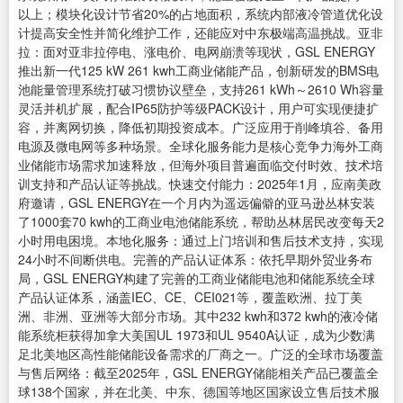
以上；模块化设计节省20%的占地面积，系统内部液冷管道优化设
计提高安全性并简化维护工作，还能应对中东极端高温挑战。亚非
拉：面对亚非拉停电、涨电价、电网崩溃等现状，GSL ENERGY
推出新一代125 kW 261 kwh工商业储能产品，创新研发的BMS电
池能量管理系统打破习惯协议壁垒，支持261 kWh～2610 Wh容量
灵活并机扩展，配合IP65防护等级PACK设计，用户可实现便捷扩
容，并离网切换，降低初期投资成本。广泛应用于削峰填谷、备用
电源及微电网等多种场景。全球化服务能力是核心竞争力海外工商
业储能市场需求加速释放，但海外项目普遍面临交付时效、技术培
训支持和产品认证等挑战。快速交付能力：2025年1月，应南美政
府邀请，GSL ENERGY在一个月内为遥远偏僻的亚马逊丛林安装
了1000套70 kwh的工商业电池储能系统，帮助丛林居民改变每天2
小时用电困境。本地化服务：通过上门培训和售后技术支持，实现
24小时不间断供电。完善的产品认证体系：依托早期外贸业务布
局，GSL ENERGY构建了完善的工商业储能电池和储能系统全球
产品认证体系，涵盖IEC、CE、CEI021等，覆盖欧洲、拉丁美
洲、非洲、亚洲等大部分市场。其中232 kwh和372 kwh的液冷储
能系统柜获得加拿大美国UL 1973和UL 9540A认证，成为少数满
足北美地区高性能储能设备需求的厂商之一。广泛的全球市场覆盖
与售后网络：截至2025年，GSL ENERGY储能相关产品已覆盖全
球138个国家，并在北美、中东、德国等地区国家设立售后技术服