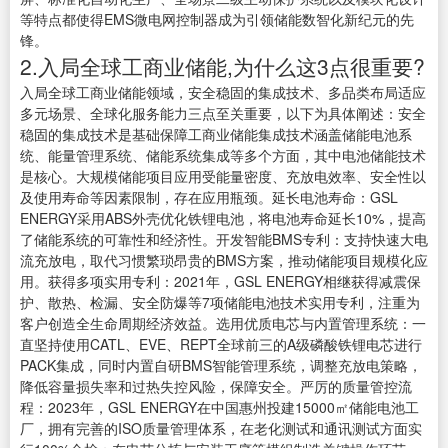
等特点都使得EMS微电网控制器成为引领储能数智化新纪元的先
锋。
2.入局全球工商业储能,为什么这3点很重要?
入局全球工商业储能领域，安全稳固的集成技术、多品类布局适应
多元场景、全球化服务能力三点至关重要，以下为具体阐述：安全
稳固的集成技术是基础保障工商业储能集成技术涵盖储能电池系
统、能量管理系统、储能系统集成等多个方面，其中电池储能技术
是核心。大规模储能项目应用受能量密度、充放电效率、安全性以
及使用寿命等因素限制，存在应用瓶颈。延长电池寿命：GSL
ENERGY采用ABS外壳优化铁锂电池，将电池寿命延长10%，提高
了储能系统的可靠性和经济性。开发智能BMS专利：支持快速大电
流充放电，取代习惯繁琐昂贵的BMS方案，推动储能项目规模化应
用。获得多项实用专利：2021年，GSL ENERGY相继获得减震保
护、散热、检漏、安全防爆等7项储能电池技术实用专利，注重为
客户创造全生命周期经济效益。选用优质电芯与内置管理系统：一
直坚持使用CATL、EVE、REPT全球前三的A级磷酸铁锂电芯进行
PACK集成，同时内置自研BMS智能管理系统，调整充放电策略，
降低容量损失率和过热失控风险，保障安全。严厉的质量管控流
程：2023年，GSL ENERGY在中国惠州投建15000㎡储能电池工
厂，拥有完善的ISO质量管理体系，在老化测试和通讯测试方面实