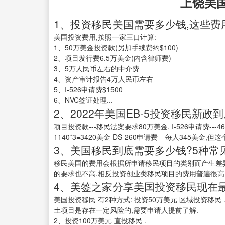
上饶美
1、投资移民美国需要多少钱,这些费
美国投资费用,按照一家三口计算:
1、50万美金投资款(另加手续费约$100)
2、项目发行费6.5万美金(内含律师费)
3、5万人民币左右的中介费
4、资产审计报告4万人民币左右
5、I-526申请费$1500
6、NVC签证处理...
2、2022年美国EB-5投资移民新政
项目投资款---移民法案要求80万美金. I-526申请费---4
1140*3=3420美金 DS-260申请费---每人345美
3、美国移民到底需要多少钱?5种常见
移民美国的费用会根据所申请移民项目的类别而产生差异
的要求也不高.相反投资创业类移民项目的费用普遍很高
4、美签之家分享美国投资移民现在最新
美国投资移民 有2种方式: 投资50万美元 区域投资移
土项目是存在一定风险的,需要申请人提前了解.
2、投资100万美元 直投移民 .