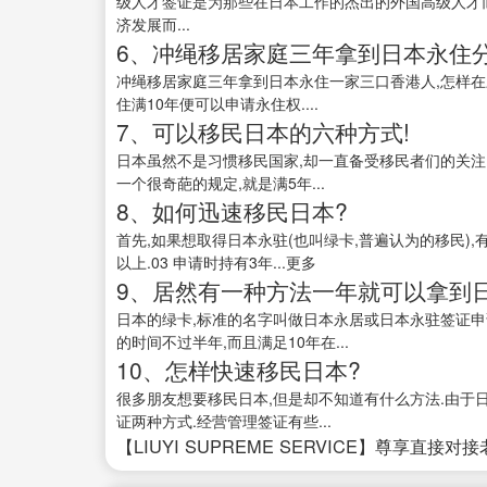
级人才签证是为那些在日本工作的杰出的外国高级人才而
济发展而...
6、冲绳移居家庭三年拿到日本永住
冲绳移居家庭三年拿到日本永住一家三口香港人,怎样在
住满10年便可以申请永住权....
7、可以移民日本的六种方式!
日本虽然不是习惯移民国家,却一直备受移民者们的关注.
一个很奇葩的规定,就是满5年...
8、如何迅速移民日本?
首先,如果想取得日本永驻(也叫绿卡,普遍认为的移民),有
以上.03 申请时持有3年...更多
9、居然有一种方法一年就可以拿到
日本的绿卡,标准的名字叫做日本永居或日本永驻签证申
的时间不过半年,而且满足10年在...
10、怎样快速移民日本?
很多朋友想要移民日本,但是却不知道有什么方法.由于
证两种方式.经营管理签证有些...
【LIUYI SUPREME SERVICE】尊享直接对