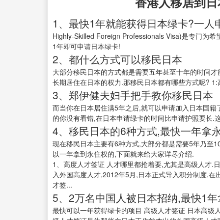
香港人移居到日
1、最快1年就能获得日本绿卡?一人申请
Highly-Skilled Foreign Professional
1年即可申请日本绿卡!
2、都什么方式可以移民日本
大部分移民日本的方式都是需要五年甚至十年的时间才能
长期居住在日本的权力.那移民日本都有哪些方式呢? 1:
3、郑伊健夫妇手把手教你移民日本
而当你在日本居住满5年之后,就可以申请加入日本国籍了
的你没有看错,在日本申请绿卡的时间比申请护照要长.这
4、移民日本的6种方式,最快一年拿
现在移民日本主要有6种方式,大部分都是需要5年乃至1
以一年拿到永住权的,下面就来给大家详尽介绍.
1、高度人才签证 人才哪里都抢着要,尤其是高级人才.
入外国高度人才,2012年5月,日本正式导入积分制度,在
才签...
5、2万名中国人被日本招纳,最快1
最快可以一年获得绿卡的项目 高级人才签证 日本高级人才签证(高度専门职;