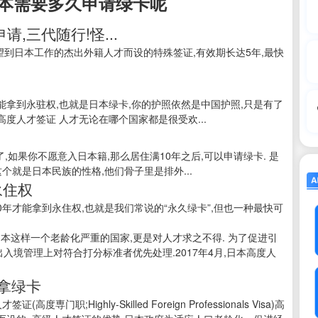
本需要多久申请绿卡呢
,三代随行!怪...
s Visa)是专门为希望到日本工作的杰出外籍人才而设的特殊签证,有效期长达5年,最快
拿到永驻权,也就是日本绿卡,你的护照依然是中国护照,只是有了
高度人才签证 人才无论在哪个国家都是很受欢...
,如果你不愿意入日本籍,那么居住满10年之后,可以申请绿卡. 是
个就是日本民族的性格,他们骨子里是排外...
永住权
0年才能拿到永住权,也就是我们常说的“永久绿卡”,但也一种最快可
日本这样一个老龄化严重的国家,更是对人才求之不得. 为了促进引
出入境管理上对符合打分标准者优先处理.2017年4月,日本高度人
年拿绿卡
Highly-Skilled Foreign Professionals Visa)高