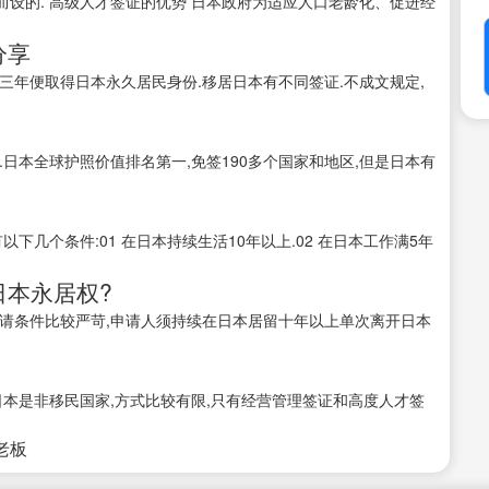
设的. 高级人才签证的优势 日本政府为适应人口老龄化、促进经
分享
三年便取得日本永久居民身份.移居日本有不同签证.不成文规定,
日本全球护照价值排名第一,免签190多个国家和地区,但是日本有
以下几个条件:01 在日本持续生活10年以上.02 在日本工作满5年
日本永居权?
请条件比较严苛,申请人须持续在日本居留十年以上单次离开日本
日本是非移民国家,方式比较有限,只有经营管理签证和高度人才签
接老板