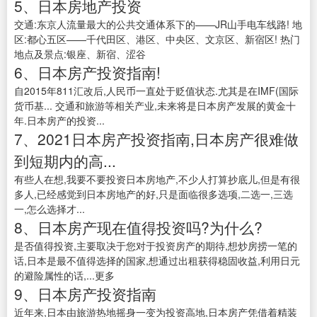
5、日本房地产投资
交通:东京人流量最大的公共交通体系下的——JR山手电车线路! 地
区:都心五区——千代田区、港区、中央区、文京区、新宿区! 热门
地点及景点:银座、新宿、涩谷
6、日本房产投资指南!
自2015年811汇改后,人民币一直处于贬值状态.尤其是在IMF(国际
货币基... 交通和旅游等相关产业,未来将是日本房产发展的黄金十
年.日本房产的投资...
7、2021日本房产投资指南,日本房产很难做
到短期内的高...
有些人在想,我要不要投资日本房地产,不少人打算抄底儿,但是有很
多人,已经感觉到日本房地产的好,只是面临很多选项,二选一,三选
一,怎么选择才...
8、日本房产现在值得投资吗?为什么?
是否值得投资,主要取决于您对于投资房产的期待,想炒房捞一笔的
话,日本是最不值得选择的国家,想通过出租获得稳固收益,利用日元
的避险属性的话,...更多
9、日本房产投资指南
近年来,日本由旅游热地摇身一变为投资高地,日本房产凭借着精装