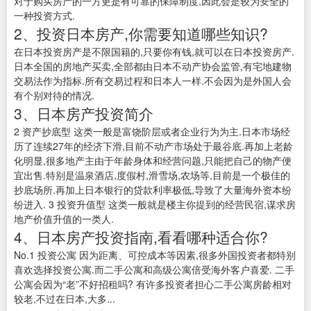
对于购买房产的一方更是有可靠的保障制度,因此会是较为安全的
一种投资方式.
2、投资日本房产,你需要知道哪些知识?
在日本投资房产是不限国籍的,只要你有钱,就可以在日本投资房产.
日本全国的房地产买卖,全部都由日本不动产协会监管,有宅地建物
交易法作为指标.所有交易过程和日本人一样.不会因为是外国人会
有个别对待的情况.
3、日本房产投资简介
2 资产抄底型 这类一般是富饶阶层或者企业行为为主.日本市场经
历了连续27年的经济下滑,目前不动产市场处于最谷底.再加上老龄
化明显,很多地产主由于年龄身体和经营问题,只能把自己的物产便
宜出售.特别是温泉酒店,度假村,滑雪场,农场等,目前是一个极佳的
抄底场所.再加上日本银行的贷款利率极低,导致了大量海外资本纷
纷进入. 3 投资升值型 这类一般就是楼主你提到的经营民宿,谋求房
地产价值升值的一类人.
4、日本房产投资指南,看看哪种适合你?
No.1 投资公寓 因为距离、可控成本等因素,很多外国投资者都特别
喜欢选择投资公寓.而二手公寓和高级公寓倍受海外客户喜爱. 二手
公寓会因为“老”不好招租吗? 有许多投资者担心二手公寓房龄相对
较老,不过在日本,大多...