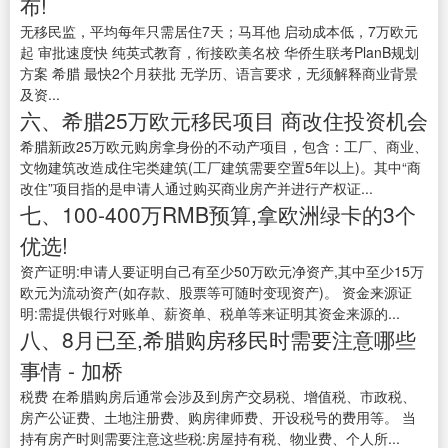
布!
无移民监，平均每年只需居住7天；马耳他 启动成本低，7万欧元
起 审批速度快 纯英式教育，衔接欧美名校 华侨生联考PlanB规划
方案 希腊 最快2个月获批 无学历、语言要求，无须解释商业背景
及资...
六、希腊25万欧元移民项目 商改住投资机会
希腊新政25万欧元购房拿身份的不动产项目，包含：工厂、商业、
文物建筑改造成住宅类建筑(工厂建筑需要空置5年以上)。其中“商
改住”项目指的是申请人通过购买商业房产并进行产权证...
七、100-400万RMB预算,拿欧洲绿卡的3个
优选!
资产证明:申请人要证明自己有至少50万欧元净资产,其中至少15万
欧元为流动资产(如存款、股票等可随时变现资产)。 资金来源证
明:需提供银行对账单、薪资单、税单等来证明其资金来源的...
八、8月已至,希腊购房移民时需要注意哪些
事情 - 加桥
税费 在希腊购房后通常会涉及到房产交易税、增值税、市政税、
房产公证费、土地注册费、购房律师费、开设税号的费用等。 当
持有房产时则需要注意这些税:房屋持有税、物业费、个人所...