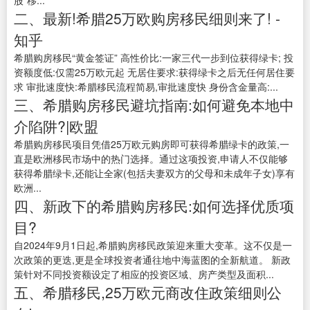
股“移...
二、最新!希腊25万欧购房移民细则来了! -
知乎
希腊购房移民“黄金签证” 高性价比:一家三代一步到位获得绿卡; 投
资额度低:仅需25万欧元起 无居住要求:获得绿卡之后无任何居住要
求 审批速度快:希腊移民流程简易,审批速度快 身份含金量高:...
三、希腊购房移民避坑指南:如何避免本地中
介陷阱?|欧盟
希腊购房移民项目凭借25万欧元购房即可获得希腊绿卡的政策,一
直是欧洲移民市场中的热门选择。通过这项投资,申请人不仅能够
获得希腊绿卡,还能让全家(包括夫妻双方的父母和未成年子女)享有
欧洲...
四、新政下的希腊购房移民:如何选择优质项
目?
自2024年9月1日起,希腊购房移民政策迎来重大变革。这不仅是一
次政策的更迭,更是全球投资者通往地中海蓝图的全新航道。 新政
策针对不同投资额设定了相应的投资区域、房产类型及面积...
五、希腊移民,25万欧元商改住政策细则公