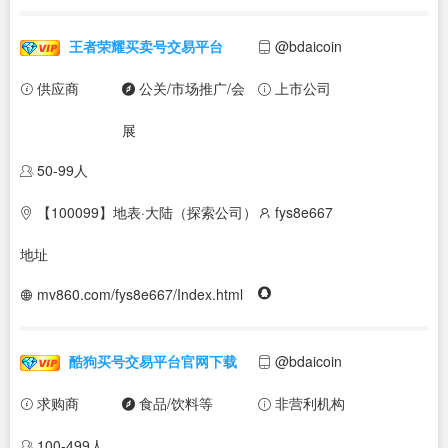
王者荣耀买卖号交易平台
@bdaicoin
供应商
公关/市场推广/会
上市公司
展
50-99人
【100099】地表·大陆（探索公司）
fys8e667
地址
mv860.com/fys8e667/Index.html
酷狗买号交易平台官网下载
@bdaicoin
求购商
食品/饮料等
非营利机构
100-499人