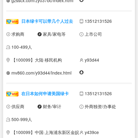
gzsscx.com/zy037bc/Index.html
日本绿卡可以带几个人过去
13512131526
求购商
家具/家电等
上市公司
100-499人
【100099】大陆·移民机构
y93d44
mv860.com/y93d44/Index.html
在日本如何申请美国绿卡
13512131526
供应商
财务/审计
外商独资/办事处
500-999人
【100099】中国·上海浦东新区金皖
y439ce