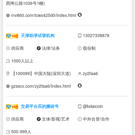
西闸公路1036号1幢)
mv860.com/tcwx425d0/Index.html
天津助孕试管机构
13027338878
供应商
法律/法务
股份制
1000人以上
【100099】中国大陆(深圳大道)
zy2faa6
gzsscx.com/zy2faa6/Index.html
交易平台买的搬砖号
@bdaicoin
供应商
文体/影视/艺术
中外合资/合作
500-999人