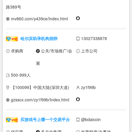
路389号
mv860.com/y439ce/Index.html
哈尔滨助孕机构捐卵
13027338878
求购商
公关/市场推广/会
上市公司
展
500-999人
【100099】中国大陆(深圳大道)
zy1f99b
gzsscx.com/zy1f99b/Index.html
买游戏号上哪一个交易平台
@bdaicoin
供应商
多元化集团
外商独资/办事处