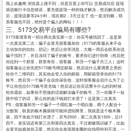
我上欢趣阁 浏览器上搜不到，但是百度上却可以 交易成功后 提现
就说银行卡信息错误，要充值提现一样的钱才解冻，然后解冻成功
后，提现说要等24小时，现在都2，3天过去了 也一直没到账，联
系客服也不回，绝对是个骗人的网站！！！
三、5173交易平台骗局有哪些?
5173靠谱里有一招分两次真实第一次：你买号被找回了，这是第
一次真实第二次：骗子会冒充假客服加你（5173的客服从来不会
主动加你的扣扣，切记）然后让你等消息，大概一周后会联系你说
骗子找到了，并且冻结了骗子的账号，要求你们进行协商（然后把
你拉到一个群里，群里有你，假客服，和另一个骗子共三人）这时
假客服会让你先把5173账号绑定邮箱，然后说什么要调查之类的
给你个二维码扫，其实他会登入你的邮箱，用邮箱登录你的5173
账号，然后另一个骗子会说你诬告他，这时假客服会说什么为了公
平让你也往5173账号里充钱！然后说让你买话费卡什么的到时候
给你退款，如果你不照做的话就解冻骗子的账号，万一你脑子一短
路中招了的话，那么你的血汗钱就打水漂了！这是第二次真实
PS：假客服和另一个骗子一个唱红脸一个唱白脸，两个人配合十
分默契，耿直的榆木脑袋很可能掉进陷阱里，我就是这个榆木脑
袋，四千块血汗钱打水漂了，买号2500，第二次真实1500，总计
四千。老实说还有第三次和第四次真实，不过都被我识破了，比如
会冒充姑娘加你卫星，然后你会发现朋友圈的自拍照特别不清，一