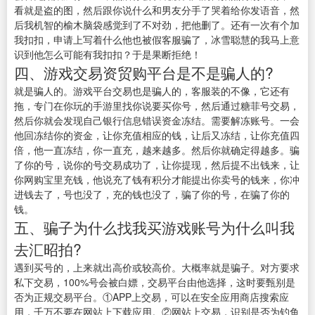
看就是盗的图，然后跟你说什么和男友分手了哭着给你发语音，然
后我机智的榆木脑袋感觉到了不对劲，把他删了。还有一次有个加
我扣扣，申请上写着什么他也被假客服骗了，冰雪聪慧的我马上意
识到他怎么可能有我扣扣？于是果断拒绝！
四、游戏交易资贸购平台是不是骗人的?
就是骗人的。游戏平台交易也是骗人的，客服装的不像，它还有
拖，专门在你玩的手游里找你说要买你号，然后通过糖菲号交易，
然后你就会发现自己银行信息错误资金冻结。需要解冻账号。一会
他回冻结你的资金，让你充值相应的钱，让后又冻结，让你充值四
倍，他一直冻结，你一直充，越来越多。然后你就确定得越多。骗
了你的号，说你的号交易成功了，让你提现，然后提不出钱来，让
你网购宝里充钱，他说充了钱有积分才能提出你卖号的钱来，你冲
进钱去了，号也没了，充的钱也没了，骗了你的号，在骗了你的
钱。
五、骗子为什么找我买游戏账号为什么叫我
去汇昭拍?
遇到买号的，上来就出高价或较高价。大概率就是骗子。对方要求
私下交易，100%号会被白嫖，交易平台由他选择，这时要甄别是
否为正规交易平台。①APP上交易，可以在安全应用商店搜索应
用，千万不要在网站上下载应用。②网站上交易，识别是否为钓鱼