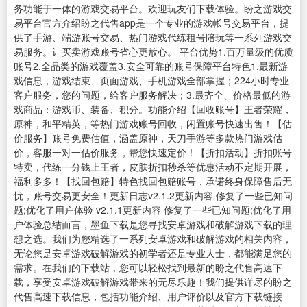
务功能于一体的游戏交易平台。欢迎玩友们下载体验。盼之游戏交
易平台官方介绍盼之代售app是一个专业的游戏帐号交易平台，提
供了手游、端游账号交易、热门游戏代练租号陪玩等一系列游戏交
易服务。让买卖游戏账号省心更放心。 平台优势1.百万量级的优质
账号2.全品类的游戏覆盖3.安全可靠的账号保障平台特色1.最新游
戏信息，游戏结束、页面游戏、手机游戏全部掌握；224小时专业
客户服务，您的问题，给客户服务解决；3.最齐全、价格最低的游
戏商品：游戏币、装备、积分。功能介绍【回收账号】王者荣耀，
原神，和平精英，等热门游戏账号回收，闲置账号快速出售！【估
价服务】账号免费估值，涵盖原神，天刀手游等多款热门游戏估
价，客服一对一估价服务，帮您快速定价！【折扣活动】折扣账号
特卖，代练一分钱上王者，皮肤折扣秒杀等优惠活动不定期开展，
福利多多！【找回包赔】特色找回包赔账号，承诺终身保障售后无
忧，账号交易更安全！更新日志v2.1.2更新内容 修复了一些已知问
题;优化了用户体验 v2.1.1更新内容 修复了一些已知问题;优化了用
户体验总结而言，墨鱼下载是您寻找安卓游戏和破解游戏下载的理
想之选。我们为您精选了一系列安卓游戏和破解游戏的相关内容，
无论您是安卓游戏破解游戏的初学者还是专业人士，都能满足您的
需求。在我们的下载站，您可以轻松找到最新的盼之代售高速下
载，享受安卓游戏破解游戏带来的无尽乐趣！我们提供详尽的盼之
代售高速下载信息，包括功能介绍、用户评价以及官方下载链接