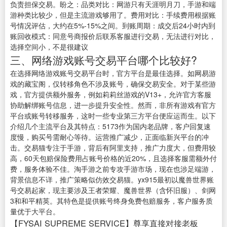
负责担保交易。盼之：品类对比：网游只有天涯明月刀，手游和端
游种类比较少，但是主流游戏够用了。费用对比：手续费用根据账
号情况评估，大约在5%-15%之间。到账周期：成交后24小时内到
账回收模式：同意号商报价后联系客服进行交易，无法进行对比，
选择空间小，不是很建议
三、网络游戏账号交易平台哪个比较好?
在选择网络游戏账号交易平台时，官方平台是最佳选择。如网易游
戏的藏宝阁，仅转移角色不涉及账号，确保交易安全。对于某些游
戏，官方提供额外服务，例如莉莉丝游戏的V13+，允许官方客服
协助解绑账号信息，进一步提升安全性。然而，非所有游戏有官方
平台或账号转移服务，这时一些专业第三方平台便应运而生。以下
介绍几个主流平台及其特点：5173作为国内老品牌，客户回复速
度慢，购买号需耐心等待。运营推广减少，正面临新兴平台的冲
击。交易猫专注于手游，背后有阿里支持，推广力度大，但费用较
高，60天包赔保险费用占账号价格的近20%，且选择客服需额外付
费，服务体验不佳。淘手游之前专攻手游市场，现在也涉足端游，
背景信息不详，推广策略似仿效交易猫。yx915最初以魔兽世界账
号交易起家，现主要涉及王者荣耀、魔兽世界（含怀旧服）、剑网
3和和平精英。其特色是提供账号终身免费包赔服务，客户服务质
量优于大平台。
【FYSAI SUPREME SERVICE】尊享直接对接老板