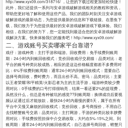
http://www.xyx09.com/318716/ ，让您的下载过程更加轻松快捷！
此外，我们还提供一系列与安卓游戏破解游戏相关的教程和资讯，
帮助您更好地了解和使用这些产品。我们的团队时刻关注安卓游戏
破解游戏的最新动态，为您提供最新的信息和下载链接。在墨鱼下
载，我们致力于为您提供最好的安卓游戏破解游戏下载体验。我们
相信，在我们的努力下，您一定能找到最适合您的安卓游戏破解游
戏解决方案。快来体验我们的服务吧！http://www.xyx09.com/
二、游戏账号买卖哪家平台靠谱?
戏仔：游戏种类：主打手游和端游。回收费用：免手续费到账周
期：24小时内到账回收模式：竞价回收戏仔交易猫：品类对比：老
平台的账号种类比较成熟，相应的是这边价格幅度都差不多费用对
比：6%手续费到账周期：通常24小时内到账回收模式：需要自己
选择号商回收，费时费力，而且出价不高。密马：品类对比：主要
以王者荣耀/和平精英/火影忍者为主的主流手游，端游种类较少费
用对比：0手续费的口号打得很响亮，结果一看还要2%的提现费，
虽然没什么，但总是有种被坑的感觉??到账周期：换绑成功后要视
频认证通过后才能放款，最快24小时内最慢的要5天，属于在所有
平台中又慢又麻烦的回收模式：竞价回收，多号商报价，不用自己
去找螃蟹账号交易：品类对比：主打网游，手游的种类比较丰腴费
用对比：手续费按照担保中介交易收取，大约在5%-15%之间。到
账周期：通常24小时内到账回收模式：自己选择号商回收，螃蟹只