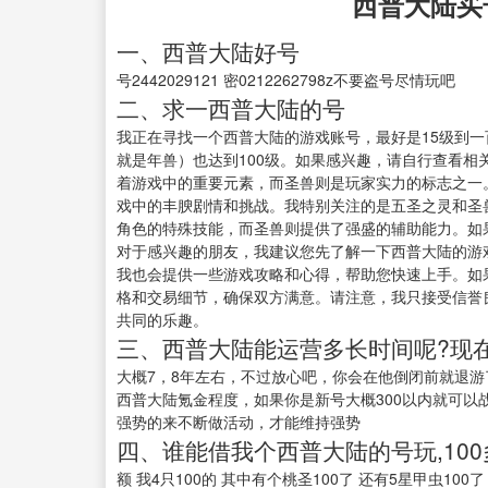
西普大陆买
一、西普大陆好号
号2442029121 密0212262798z不要盗号尽情玩吧
二、求一西普大陆的号
我正在寻找一个西普大陆的游戏账号，最好是15级到一
就是年兽）也达到100级。如果感兴趣，请自行查看
着游戏中的重要元素，而圣兽则是玩家实力的标志之一
戏中的丰腴剧情和挑战。我特别关注的是五圣之灵和圣
角色的特殊技能，而圣兽则提供了强盛的辅助能力。如
对于感兴趣的朋友，我建议您先了解一下西普大陆的游
我也会提供一些游戏攻略和心得，帮助您快速上手。如
格和交易细节，确保双方满意。请注意，我只接受信誉
共同的乐趣。
三、西普大陆能运营多长时间呢?现
大概7，8年左右，不过放心吧，你会在他倒闭前就退
西普大陆氪金程度，如果你是新号大概300以内就可以
强势的来不断做活动，才能维持强势
四、谁能借我个西普大陆的号玩,10
额 我4只100的 其中有个桃圣100了 还有5星甲虫100了 