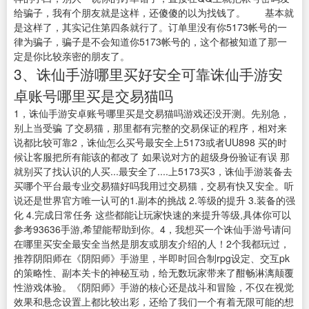
给骗子，我有个朋友就是这样，还傻傻的以为找钱了。 基本就
是这样了，其实记住第四条就行了。订单里没有你5173帐号的一
律为骗子，骗子是不会知道你5173帐号的，这个都被知道了那一
定是你比较亲密的朋友了。
3、诛仙手游哪里买好安全可靠诛仙手游安
卓账号哪里买是交易猫吗
1，诛仙手游安卓账号哪里买是交易猫吗游戏还没开测。先别急，
别上当受骗 了交易猫，那里都有完整的交易保证的程序，相对来
说都比较可靠2，诛仙怎么买号最安全上5173或者UU898 买的时
候让客服把所有能该的都改了 如果说对方的超级身份验证有误 那
就别买了找认识的人买...最安全了....上5173买3，诛仙手游装备去
买哪个平台最专业交易猫好吗我用过交易猫，交易有快又安全。听
说还是世界官方唯一认可的1.副本的挑战 2.等级的提升 3.装备的强
化 4.完成日常任务 这些都能让玩家快速的来提升等级,具体你可以
参考93636手游,希望能帮助到你。4，我想买一个诛仙手游号请问
在哪里买安全最安全当然是朋友或朋友介绍的人！2个我都玩过，
推荐阴阳师在《阴阳师》手游里，半即时回合制rpg设定、交互pk
的策略性、副本关卡的神秘互动，给无数玩家带来了酣畅淋漓颠覆
性游戏体验。《阴阳师》手游的核心还是战斗和冒险，不仅在视觉
效果和悬念设置上都比较出彩，还给了我们一个有着无限可能的想