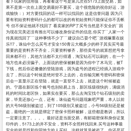
看下玩家的信用值，再看看这个号是第几次在5173上面交易，如
果不是第一次在上面交易最好不要买，这个很危险的祝你好运，游
戏愉快：）对方要找回的话一样可以找回的 这是信誉问题 因为只
要有初始资料密码什么的都可以改的有初始资料只能保证你不丢帐
号 但不保证他就不找回了 看卖家的RP了买号当然是不安全的``因
为现在完美还没有推出可以修改身份证件的信息.你买了``人家一个
传真就找回了```这种事情不少了```建议自己耍个吧``游戏嘛重在娱
乐!!7，诛仙中怎么买号才安全150青云大概多少的样子其实买号最
重要的是资料齐不齐全，只要资料够齐，那些卖号的就算想把号拿
回来都不行，其他方法都不太行得通，淘宝钻石可以刷的，在一个
地方也未必没骗子。上面说的密保被解是因为你中了木马完，被T
下线，然后你还傻傻的登陆游戏，因为盗号的进程已经插入游戏中
去了，所以这个时候是绝对登不上去的，在你输完帐号密码和密保
后会一直显示正在登陆，就是一直登不上去，就是这个时候被盗
的。宁愿在新区练个账号也别轻易上当，新区练级很快的，满级消
耗的时间比老区快，如果实在要买，那么去淘宝找个钻石级别的卖
家，毕竟还放心一点，还有，诛仙盗号问题现象吧严重，本人以前
的大号56级别被盗过，到了105级别又被盗过，小号56级别还是被
盗，最绝的一次就是绑定了密保卡照样被解，这些都是教训，所以
一定要注意了。。。。最好还是当面交易，有邮箱密保和身份证复
印件的，5173上的并不安全，资料不全照样找回来.买号这种事最
安全的就是找和你同地方的人买好，这样就算号被盗了，你还是可