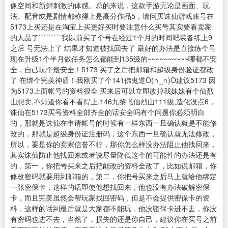
像空间和新鲜刺激的体感。总的来说，这款手游无论是画面、玩
法、配音或是剧情都称得上是高分作品5，请问买诛仙游戏账号在
5173上买还是在淘宝上买更好买时要注意什么买号其实要看卖家
的人品了`````````我以前买了个号在经过1个月的时间吧装备练上9
之后 号无法上了 结果才知道被找回去了 最好的办法是直接练个号
现在升级1个半月做任务怎么都能到135级的~~~~~~~~~~哪都不安
全，自己玩个最安全！5173 买了之后把邮箱和超级身份验证都改
了 在绑个完美神盾！我刚买了个141佛鬼道O(∩_∩)O建议5173 因
为5173上面帐号的资料很全 买来后可以立即改掉我妹妹有个仙烈
山想卖,不知道你看不看得上,146九黎飞仙烈山111级,造化没点6，
诛仙在5173买号资料全部齐全的话安全吗有个问题你必须明白
的，那就是诛仙在申请帐号的时候有一样东西一旦确认就是不能修
改的，那就是超级身份证注册码，这个东西一旦确认就无法修改，
所以，要是你的卖家信誉不行，那你怎么样没办法阻止他找回来，
其实诛仙防止他找回来或者说尽量降低这个的可能性的办法还是有
的，第一，你把号买来之后把能改的资料全改了，比如说邮箱，你
修改密码就要用到邮箱的，第二，你把号买来之后马上就给他绑定
一张密保卡，这样的话即使他想找回来，他也没有办法破解密保
卡，而且完美虽然会帮玩家找回密码，但是不会提供密保卡的资
料，这样的话到最后就是大家都不能玩，他没密保卡进不去，你没
有密码也进不去，当然了，损失的还是你自己，建议你在买号之前