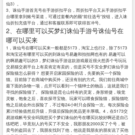
仙3》。
3、诛仙手游首充号在手游折扣平台，而折扣平台又从手游折扣平
台哪里拿到账号渠道，可通过套餐内的额“前往选号”按钮，进入诛
仙折扣充值平台，通过和客服联系即可获得首冲号。
2、在哪里可以买梦幻诛仙手游号诛仙号在
哪可以买来
1，诛仙号在哪可以买来一般都是5173，淘宝上也行2，除了5173
和淘宝还有哪里可以买的到诛仙号易趣和拍拍网也有的 易趣可以
的啊易趣可以的3，梦幻诛仙手游这款游戏最近很火想弄个号玩玩
交易猫交易平台上有卖肯定有卖的，但是买号不安全梦幻诛仙手游
探险猫怎么获得？ 想要开启家园探险的话，先要购买一个探险
猫。目前除了在商城中购买外，还没有别的方式。我们前往商城中
最下面的杂物一项，点开可以看到一个猫绅士的物品，这就是我们
寻找的探险猫了。 探险猫是昆仑山特有的灵宠，身形矫捷，嗅觉
灵敏，饱食之后，喜欢探寻宝物。玩家可以喂食探险猫，探险猫吃
饱之后就会外出探险了，不过每24小时只会探险一次。每次探险会
累计经验值然后升级，升级后探险的奖品更丰厚哦。4，在5173交
易游戏帐号安全吗我想买个梦幻诛仙的号在哪买比较好啊还是自己
练吧吧，毕竟别人的号买了不安全，我那朋友2000买了个号，被
卖号的盗回去了，我朋友找到了他，他说是我朋友的朋友说了买他