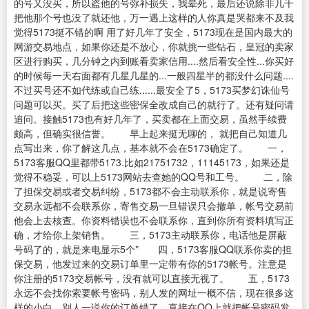
的号又没买，所以盗他的号弥补损失，我晕死，最后还说除非几千
把他那个号也没了就还他，万一遇上这样的人你真是哭都来不及我
觉得5173挺不错的啊 用了好几年了安全，5173现在是国内最大的
网游交易地点，如果你还是不放心，你就挑一些钻石，皇冠的卖家
区进行购买，几分钟之内到账看卖家信用....然后看安全性...你买好
的时候每一天右面都有几星几星的...一般四星半的都没什么问题....
不过买号还不如代练或自己练......最安全了5，5173买梦幻诛仙号
问题可以买。买了后把这些密保全改成自己的就行了。还有疑问请
追问。接触5173也有好几年了，买卖都在上面交易，虽然手续费
颇高，但确实很信誉。 早上起来挺无聊的， 就把自己知道几
点写出来，你了解这几点，基本就不会在5173确定了。 一，
5173客服QQ里都带5173.比如21751732，11145173，如果还是
觉得不稳妥，可以上5173网站去查她的QQ号和工号。 二，除
了担保交易或者交易纠纷，5173都不会主动联系你，就是说寄售
交易永远都不会联系你，寄售交易一旦错误只会撤单，帐号交易前
他会上去核查。你资料错误也不会联系你，直到你所有资料填写正
确，才给你上架销售。 三，5173主动联系你，电话他是屏蔽
号码了的，就是来电显示5个* 四，5173客服QQ联系你卖的担
保交易，他发过来的交易订单里一定带有你的5173帐号。注意是
你注册的5173交易帐号，没有就可以直接无视了。 五，5173
永远不会找你索要帐号密码，别人发的网址一概不信，现在很多这
样的小白，别人一说你的订单错了，直接在QQ上就把帐号密码发