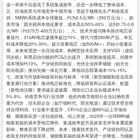
这一举措不仅提高了系统集成效率，还进一步降低了整体成本。
五、区域差异与市场竞争中国市场：受益于规模化生产和政策支
持，5MWh系统成本全球最低，约为0.5元/Wh（250万元/台）。欧
美市场：因关税和本地化要求，成本高出50%-60%，达到0.75-0.8
元/Wh（约375万-400万元/台）。六、技术升级与降本路径电芯容
量迭代：314Ah电芯渗透率超过70%，替代习惯280Ah产品，单瓦
时成本降低20%-30%。超大容量电芯（如500Ah+）开始小批量应
用，未来有望进一步压缩成本。构网型技术应用：支持VSG（虚拟
同步机）和黑启动功能的PCS占比提升，系统附加值提高，但硬件
成本增加约10%。产业链协同效应：光伏企业跨界储能（如天合、
阳光电源）推动光储一体化方案，降低综合部署成本10%-15%。
七、政策与市场影响政策补贴与标准：中国《新型储能制造业高质
量发展行动方案》推动电芯标准化，降低研发和认证成本。欧盟
《新电池法规》要求碳足迹披露，增加出口企业合规成本约
5%-8%。价格竞争与行业洗牌：低价内卷导致部分企业以牺牲质
量为代价，但头部企业（如宁德时代、阳光电源）通过技术壁垒维
持合理利润。行业集中度提升，CR10企业占据85%以上市场份
额，规模效应进一步拉低价格。综上所述，2025年一台5MWh储
能集装箱的成本受电芯降价、集成效率提升及政策支持等多重因素
影响，整体呈现下降趋势。未来，随着技术迭代、产业链协同以及
政策支持的持续加强，储能集装箱的成本有望进一步降低，为储能