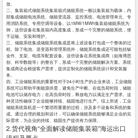
放。
二、集装箱式储能系统集装箱式储能系统一般以集装箱为载体，内
部集成储能电池系统、储能变流器、监控系统、电池管理单元、专
用消防系统、专用空调等设备。以1MW/1MWh集装箱储能系统为
例，这些设备在集装箱内高度集成，形成一个完整的储能系统，便
于运输、安装和维护。
三、储能系统集成储能系统集成是将上述设备打包成一个整体的过
程。除了电池、逆变器和管理系统外，储能系统集成还可能包括钣
金件、支架、电缆等配套设备。这些设备在系统集成商（如海博思
创、科华数能等）的整合下，形成一个完整的储能解决方案。系统
集成商还会根据客户需求，提供定制化的储能系统设计和安装服
务。
四、工业储能系统的重要性对于24小时生产的企业来说，工业储能
系统可以帮助平衡能源供需，避免生产中断。在低负荷时段，储能
电池可以储存电力；在高负荷时段，释放电力以满足生产需求。这
种灵活性确保了企业能够持续、稳固地进行生产。综上所述，工业
储能系统装机是一个繁琐而重要的过程，涉及多个设备和系统的集
成。通过合理的规划和设计，可以确保储能系统能够满足企业的实
际需求，为企业的持续、稳固生产提供有力保障。
2.货代视角“全面解读储能集装箱”海运出口
流程及要点