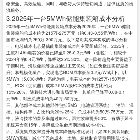
物安全、高效运输。同时，与收货人保持密切沟通，提供优质的物
流服务。
3.2025年一台5MWh储能集装箱成本分析
2025年一台5MWh储能集装箱成本分析2025年，一台5MWh储能
集装箱的总成本约为215万-275万元（约0.43-0.55元/Wh），在中
国市场则约为250万-300万元。以下是对其成本构成的详尽分析：
一、电芯成本电芯是储能集装箱成本的主要组成部分。2025年，
主流314Ah电芯的价格已降至0.25-0.3元/Wh（含税），相较于
2024年的0.4元/Wh，降幅达25%-30%。这一降价趋势主要得益于
宁德时代、海辰储能等企业通过工艺优化（如正负极压实密度提
升）和规模化量产，实现电芯BOM成本低至0.2元/Wh以下。以
5MWh（5,000kWh）系统为例，电芯成本约为125万-150万元。
二、PCS（变流器）成本2.5MW级PCS的成本占比约为
15%-20%。随着技术进步和市场竞争，其单价已降至0.08-0.1
元/Wh，对应总成本约为40万-50万元。
三、其他部件成本其他部件包括BMS（电池管理系统）、消防、温
控、结构件等，占比约为20%-25%，总成本约为50万-75万元。其
中，液冷技术的普及率超过60%，温控效率提升50%，有助于延长
系统寿命至15年，并降低全生命周期运维成本40%。
四、系统集成效率提升与成本降低标准化设计（如20尺集装箱配
5MWh系统）减少了冗余成本，土地、箱体制造等费用降低15%。