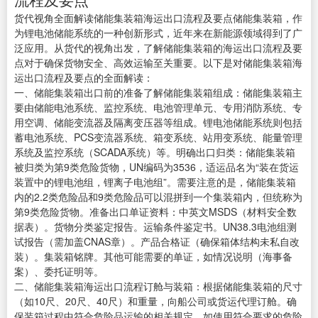
货代视角全面解读储能集装箱海运出口流程及要点储能集装箱，作
为锂电池储能系统的一种创新形式，近年来在新能源领域得到了广
泛应用。从货代的视角出发，了解储能集装箱的海运出口流程及要
点对于确保货物安全、高效运输至关重要。以下是对储能集装箱海
运出口流程及要点的全面解读：
一、储能集装箱出口前的准备了解储能集装箱组成：储能集装箱主
要由储能电池系统、监控系统、电池管理单元、专用消防系统、专
用空调、储能变流器及隔离变压器等组成。锂电池储能系统则包括
蓄电池系统、PCS变流器系统、箱变系统、站用变系统、能量管理
系统及监控系统（SCADA系统）等。明确出口归类：储能集装箱
被归类为第9类危险货物，UN编码为3536，适运品名为“装在货运
装置中的锂电池组，锂离子电池组”。需要注意的是，储能集装箱
内的2.2类危险品和9类危险品可以混拼到一个集装箱内，但统称为
第9类危险货物。准备出口单证资料：中英文MSDS（材料安全数
据表）。货物分类鉴定报告。运输条件鉴定书。UN38.3电池组测
试报告（需加盖CNAS章）。产品合格证（确保箱体结构未私自改
装）。集装箱铭牌。其他可能需要的单证，如情况说明（海事备
案）、委托证明等。
二、储能集装箱海运出口流程订舱与装箱：根据储能集装箱的尺寸
（如10尺、20尺、40尺）和重量，向船公司或货运代理订舱。确
保装箱过程中符合危险品运输的相关规定，如使用符合要求的危险