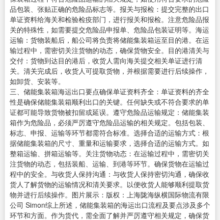
品包装、张贴正确的危险品标志等。报关与报检：提交完整的出口
单证资料给海关和检验检疫部门，进行报关和报检。注意危险品报
关的特殊性，如需要提交危险品申报单、危险品包装证明等。海运
运输：货物装船后，船公司将负责将储能集装箱运至目的港。在运
输过程中，需密切关注货物的动态，确保货物安全。目的港清关与
交付：货物到达目的港后，收货人需向海关提交相关单证进行清
关。清关完成后，收货人可提取货物，并根据需要进行后续操作，
如卸货、安装等。
三、储能集装箱海运出口要点确保单证资料齐全：单证资料的齐全
性是确保储能集装箱顺利出口的关键。任何缺失或不符合要求的单
证都可能导致货物被扣留或延误。遵守危险品运输规定：储能集装
箱作为危险品，必须严厉遵守危险品运输的相关规定。包括包装、
标志、申报、运输等环节都需符合标准。选择合适的运输方式：根
据储能集装箱的尺寸、重量和运输要求，选择合适的运输方式。如
整箱运输、拼箱运输等。关注货物动态：在运输过程中，需密切关
注货物的动态，包括装船、运输、到港等环节。确保货物在运输过
程中的安全。与收货人保持沟通：与收货人保持密切沟通，确保收
货人了解货物的运输情况和清关要求。以便收货人能够顺利提取货
物并进行后续操作。图片展示：版权：上海陇海纵横国际物流有限
公司 Simon综上所述，储能集装箱的海运出口流程及要点涉及多个
环节和方面。作为货代，需全面了解并严厉遵守相关规定，确保货