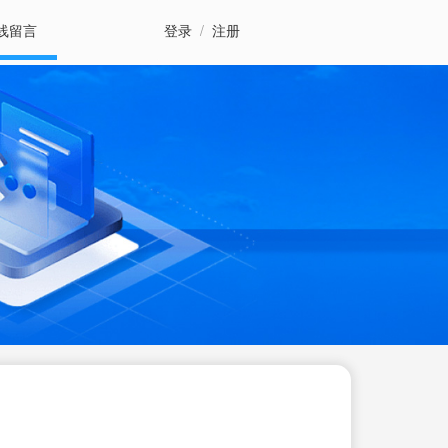
线留言
登录
/
注册