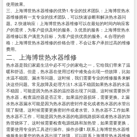
使用效果。
三、上海博世热水器维修的优势1.专业的技术团队：上海博世热水
器维修拥有一支专业的技术团队，可以快速诊断和解决热水器问
题。2.快速响应：上海博世热水器维修可以在最短的时间内响应客
户的需求，为客户提供及时的服务。3.优质的服务：上海博世热水
器维修以客户满意为目标，为客户提供优质的服务。4.合理的价
格：上海博世热水器维修的价格合理，不会让客户承担过高的维修
费用。
二、上海博世热水器维修
热水器是我们家庭生活中必不可少的家电之一，它给我们带来了温
暖和舒适。但是，热水器在使用过程中难免会出现一些故障，比如
水温不稳固、漏水等问题。这时候，我们需要专业的维修服务来解
决这些问题。常见故障及处理方法1.水温不稳固如果热水器的水温
不稳固，可能是因为热水器的温控器出现了问题。这时候需要拆开
热水器，检查温控器是否正常。如果温控器损坏，需要更换。2.漏
水热水器漏水可能是因为热水器的密封件老化或者热水器的水管出
现了裂缝。这时候需要更换密封件或者水管。3.热水器不工作如果
热水器不工作，可能是因为热水器的电源线路损坏或者热水器的加
热管烧坏了。这时候需要检查电源线路和加热管，如果需要更换，
需要使用专业的工具进行操作。操作步骤1.联系上海博世热水器维
修服务如果您的热水器出现了故障，可以联系上海博世热水器维修