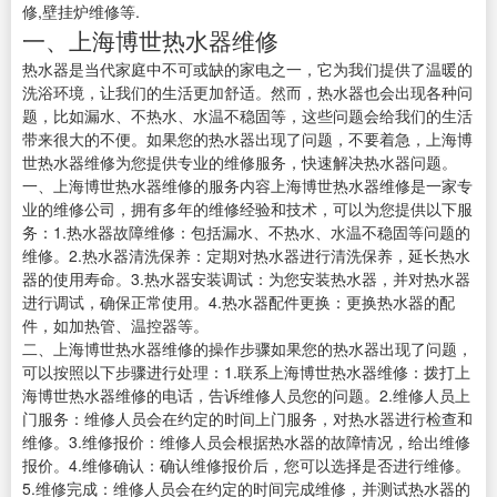
修,壁挂炉维修等.
一、上海博世热水器维修
热水器是当代家庭中不可或缺的家电之一，它为我们提供了温暖的
洗浴环境，让我们的生活更加舒适。然而，热水器也会出现各种问
题，比如漏水、不热水、水温不稳固等，这些问题会给我们的生活
带来很大的不便。如果您的热水器出现了问题，不要着急，上海博
世热水器维修为您提供专业的维修服务，快速解决热水器问题。
一、上海博世热水器维修的服务内容上海博世热水器维修是一家专
业的维修公司，拥有多年的维修经验和技术，可以为您提供以下服
务：1.热水器故障维修：包括漏水、不热水、水温不稳固等问题的
维修。2.热水器清洗保养：定期对热水器进行清洗保养，延长热水
器的使用寿命。3.热水器安装调试：为您安装热水器，并对热水器
进行调试，确保正常使用。4.热水器配件更换：更换热水器的配
件，如加热管、温控器等。
二、上海博世热水器维修的操作步骤如果您的热水器出现了问题，
可以按照以下步骤进行处理：1.联系上海博世热水器维修：拨打上
海博世热水器维修的电话，告诉维修人员您的问题。2.维修人员上
门服务：维修人员会在约定的时间上门服务，对热水器进行检查和
维修。3.维修报价：维修人员会根据热水器的故障情况，给出维修
报价。4.维修确认：确认维修报价后，您可以选择是否进行维修。
5.维修完成：维修人员会在约定的时间完成维修，并测试热水器的