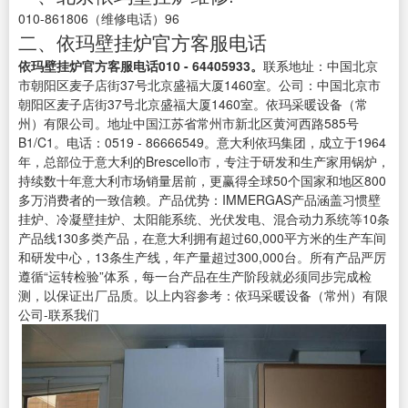
010-861806（维修电话）96
二、依玛壁挂炉官方客服电话
依玛壁挂炉官方客服电话010 - 64405933。
联系地址：中国北京
市朝阳区麦子店街37号北京盛福大厦1460室。公司：中国北京市
朝阳区麦子店街37号北京盛福大厦1460室。依玛采暖设备（常
州）有限公司。地址中国江苏省常州市新北区黄河西路585号
B1/C1。电话：0519 - 86666549。意大利依玛集团，成立于1964
年，总部位于意大利的Brescello市，专注于研发和生产家用锅炉，
持续数十年意大利市场销量居前，更赢得全球50个国家和地区800
多万消费者的一致信赖。产品优势：IMMERGAS产品涵盖习惯壁
挂炉、冷凝壁挂炉、太阳能系统、光伏发电、混合动力系统等10条
产品线130多类产品，在意大利拥有超过60,000平方米的生产车间
和研发中心，13条生产线，年产量超过300,000台。所有产品严厉
遵循“运转检验”体系，每一台产品在生产阶段就必须同步完成检
测，以保证出厂品质。以上内容参考：依玛采暖设备（常州）有限
公司-联系我们