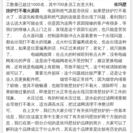
工数量已超过1000名，其中700多员工在意大利。
依玛壁
挂炉打不着火原因
电源和然气源是否供应：如果壁挂炉打不着
火了，应该先检查电源和然气源的连接是否出现了问题，看到我们
这么说大家可能会笑，但是因为这两个原因报修的客户有很多，等
我们的维修人员上门之后，发现是这个原因引起的，也只能是苦笑
了。 点火器问题：控制器和脉冲点火器着要有一个出现问题，
都会出现打不着火的现象，点火针位置偏离或老化，也会出现这种
情况，如果是位置偏离的话，纠正过来就好了，老化了，就只能换
了。 电磁阀故障：在点火的时候听到有点火声，没有电磁
阀发出的声音，这是由于电磁阀老化不受控制了，建议更换电磁
阀，还有就是电磁阀上有脏物，导致不能过气，这个时候清除赃物
就可以了。 重要元件损坏：这个问题就比较严重了，还是让专
业人员更换配件吧。 烟管不能正常排气：因为烟管内堵塞
了赃物，使其不能畅通，也能导致壁挂炉打不着火，清除即可，如
果赃物过量的话，即便是打火正常也会出现贝雷塔壁挂炉不工作的
现象。 水压过低：有的时候水压过低，进水处的过滤网堵塞都
会导致打不着火，适当调高水压，把过滤网清理干净整洁即
可。 在上文中，我们为大家介绍了有关依玛壁挂炉的一些基本
信息，我们在这篇文章中主要介绍了有关依玛壁挂炉两个方面的信
息，我们在第一部分介绍的是依玛壁挂炉品牌的简介，大家可以了
解到这个品牌成立于什么年代，其实这个品牌算是比较有历史的品