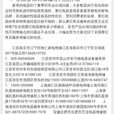
家里的电器到了夏季经常会出现问题，大多数是由于高负荷的
运转导致机器内部短路照成的，赛亿电器是很多家庭里都有的家电
品牌，其优越的性能及较高的性价比，受到消费者的追捧。赛亿电
器的售前销售做得是比较不错的，那么赛亿售后服务的进度又会怎
样呢?在全国赛亿电器拥有多少维修点，是否产品出现问题的时候
找不到维修点的问题会不会出现，小编这里为大家总结了全国赛亿
售后服务维修点的信息。
江苏南京市江宁区牧仁家电维修江苏省南京市江宁区文靖路
507号陆玉明1362610752
1、025-84540629 江苏苏州市昆山市安弓驰电器设备服务部
江苏省昆山市樾城路民安小区59号-4沈金亮0512-57362119
江苏常州市常州市国煌商贸有限公司江苏常州市新北区清江路18号
姜生大0519-81580120 江苏淮安市淮阴区王营凌淮家电维修
江苏淮安市淮阴区营东村3组/15051355088林云茂0518-8493747
7、15051355088 上海南汇区惠南镇申信家电维修上海市南汇
区惠南镇静海路文良街102号欧阳宇文021-68011057 上海青
浦区惠科电器维修部上海市青浦区胜利路166号/上海市青浦区盈港
路1750弄32号101室刘慧军021-51088160/13918068615 上
海浦东区剑胜电器服务有限公司上海市浦东区栖霞路289号李胜学
021-68767225/50817076 安徽合肥市合肥市艺佳电器维修部