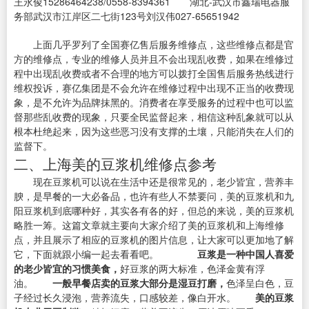
王永俊15286464238/0558-8394361 湖北-武汉市鑫瑞电器服
务部武汉市江岸区二七街123号刘汉伟027-65651942
上面几乎罗列了全国赛亿售后服务维修点，这些维修点都是官
方的维修点，专业的维修人员并且不会出现乱收费，如果在维修过
程中出现乱收费或者不合理的地方可以拨打全国售后服务热线进行
维权投诉，赛亿集团是不会允许在维修过程中出现不正当的收费现
象，是不允许为品牌抹黑的。消费者在享受服务的过程中也可以监
督那些乱收费的现象，只要全民监督起来，相信这种乱象就可以从
根本杜绝起来，因为这些恶习没有支撑的土壤，只能消失在人们的
监督下。
二、上海美的豆浆机维修点参考
现在豆浆机可以说在生活中还是很常见的，老少皆宜，营养丰
腴，是早餐的一大必备品，也许有些人不禁要问，美的豆浆机和九
阳豆浆机到底哪种好，其实各有各的好，但总的来说，美的豆浆机
略胜一筹。这篇文章就主要向大家介绍了美的豆浆机和上海维修
点，并且展示了相应的豆浆机的图片信息，让大家可以更加地了解
它，下面就跟小编一起去看看吧。
豆浆是一种中国人喜爱
的老少皆宜的习惯美食，
好豆浆的两大标准，色泽金黄有浮
油。
一般早餐店卖的豆浆大部分是湿豆打磨，
色泽呈白色，豆
子经过长久浸泡，营养流失，口感较差，像白开水。
美的豆浆