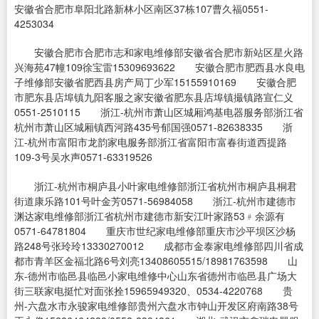
安徽省合肥市阜阳北路新林小区南区37栋107曹久福0551-
4253034
安徽合肥市合肥市志和家电维修部安徽省合肥市新站区星火路
兴海苑47幢109徐宝雷15309693622 安徽合肥市肥西县水良电
子维修部安徽省肥西县房产局丁少军15155910169 安徽合肥
市肥东县店埠镇九阳客服之家安徽省肥东县店埠镇撮镇路宣仁义
0551-2510115 浙江-杭州市萧山区城厢鸿基电器服务部浙江省
杭州市萧山区城厢镇西河路435号郁国强0571-82638335 浙
江-杭州市富阳市龙韵家电服务部浙江省富阳市富春街道西提路
109-3号吴水声0571-63319526
浙江-杭州市桐庐县小叶家电维修部浙江省杭州市桐庐县桐君
街道康乐路101号叶金芳0571-56984058 浙江-杭州市建德市
渊达家电维修部浙江省杭州市建德市新安江叶家路53﹟余源有
0571-64781804 重庆市世纪家电维修部重庆市沙平坝区沙杨
路248号张玲玲13330270012 成都市金泰家电维修部四川省成
都市青羊区金福北路6号刘亮13408605515/18981763598 山
东-德州市临邑县临邑小家电维修中心山东省德州市临邑县广场大
街三联家电挺忙对面张拴15965949320、0534-4220768 贵
州-六盘水市永骏家电维修部贵州六盘水市钟山开发区府南路38号