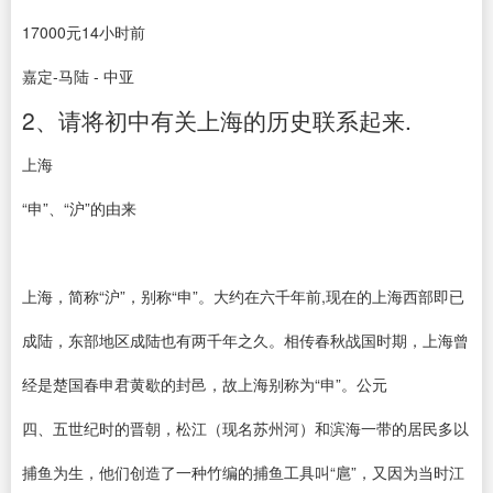
17000元14小时前
嘉定‐马陆 ‐ 中亚
2、请将初中有关上海的历史联系起来.
上海
“申”、“沪”的由来
上海，简称“沪”，别称“申”。大约在六千年前,现在的上海西部即已
成陆，东部地区成陆也有两千年之久。相传春秋战国时期，上海曾
经是楚国春申君黄歇的封邑，故上海别称为“申”。公元
四、五世纪时的晋朝，松江（现名苏州河）和滨海一带的居民多以
捕鱼为生，他们创造了一种竹编的捕鱼工具叫“扈”，又因为当时江