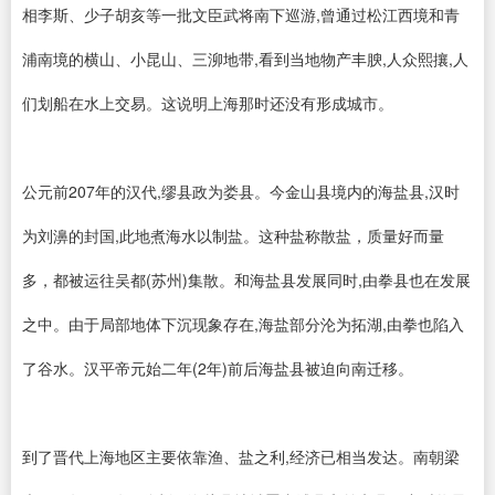
相李斯、少子胡亥等一批文臣武将南下巡游,曾通过松江西境和青
浦南境的横山、小昆山、三泖地带,看到当地物产丰腴,人众熙攘,人
们划船在水上交易。这说明上海那时还没有形成城市。
公元前207年的汉代,缪县政为娄县。今金山县境内的海盐县,汉时
为刘濞的封国,此地煮海水以制盐。这种盐称散盐，质量好而量
多，都被运往吴都(苏州)集散。和海盐县发展同时,由拳县也在发展
之中。由于局部地体下沉现象存在,海盐部分沦为拓湖,由拳也陷入
了谷水。汉平帝元始二年(2年)前后海盐县被迫向南迁移。
到了晋代上海地区主要依靠渔、盐之利,经济已相当发达。南朝梁