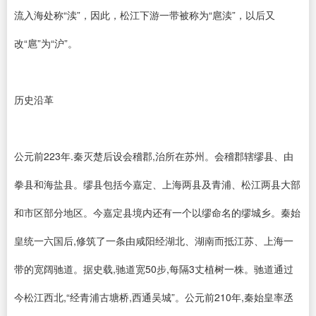
流入海处称“渎”，因此，松江下游一带被称为“扈渎”，以后又
改“扈”为“沪”。
历史沿革
公元前223年.秦灭楚后设会稽郡,治所在苏州。会稽郡辖缪县、由
拳县和海盐县。缪县包括今嘉定、上海两县及青浦、松江两县大部
和市区部分地区。今嘉定县境内还有一个以缪命名的缪城乡。秦始
皇统一六国后,修筑了一条由咸阳经湖北、湖南而抵江苏、上海一
带的宽阔驰道。据史载,驰道宽50步,每隔3丈植树一株。驰道通过
今松江西北,“经青浦古塘桥,西通吴城”。公元前210年,秦始皇率丞