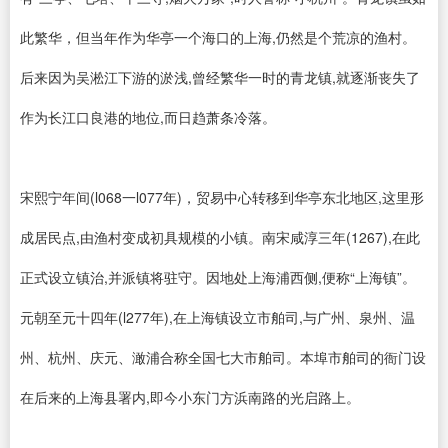
此繁华，但当年作为华亭一个海口的上海,仍然是个荒凉的渔村。
后来因为吴淞江下游的淤浅,曾经繁华一时的青龙镇,就逐渐丧失了
作为长江口良港的地位,而日趋萧条冷落。
宋熙宁年间(l068一l077年)，贸易中心转移到华亭东北地区,这里形
成居民点,由渔村变成初具规模的小镇。南宋咸淳三年(1267),在此
正式设立镇治,并派镇将驻守。因地处上海浦西侧,便称“上海镇”。
元朝至元十四年(l277年),在上海镇设立市舶司,与广州、泉州、温
州、杭州、庆元、澉浦合称全国七大市舶司。本埠市舶司的衙门设
在后来的上海县署内,即今小东门方浜南路的光启路上。