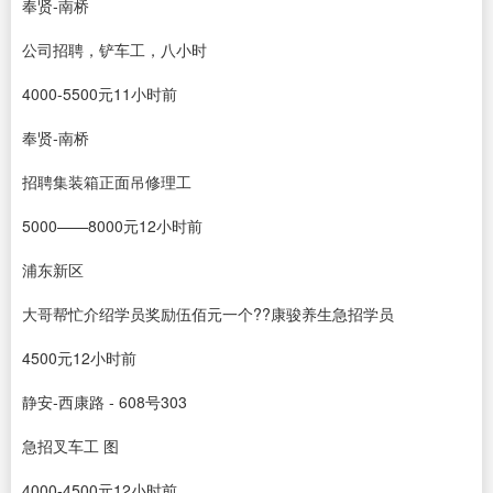
奉贤‐南桥
公司招聘，铲车工，八小时
4000-5500元11小时前
奉贤‐南桥
招聘集装箱正面吊修理工
5000——8000元12小时前
浦东新区
大哥帮忙介绍学员奖励伍佰元一个??康骏养生急招学员
4500元12小时前
静安‐西康路 ‐ 608号303
急招叉车工 图
4000-4500元12小时前