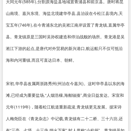
大同元年(585年),分割原海盐县地域置青浦县和前京县。唐时将昆
山南境、嘉兴东境、海盐北境建华亭县,县治设在今松江县境内,天
宝五年(746年),在今青浦东北的吴淞江南岸设置了青龙镇,直属华亭
县。青龙镇原是三国时吴孙权建造和停泊战舰的场所。青龙港是吴
淞江下游的起点,是唐代对外贸易的新兴港口,航运船只不仅可抵沿
海和内河重镇,而且可直达日本、朝鲜。
宋初,华亭县改属两浙路秀州(州治在今嘉兴)。这时华亭县以东的海
滩,已经成为重要盐场,“人烟浩穰,海舶辐揍”,商业日益发达。宋宣和
元年(1119年)，随着松江航道重新疏浚,青龙镇更见发展。据宋诗
人梅尧臣在《青龙杂志》中记载,青龙镇有二十二桥、三十六坊,还
有“三亭、七塔、十三寺,烟火万家”,时人誉称“小杭州”。青龙镇虽如