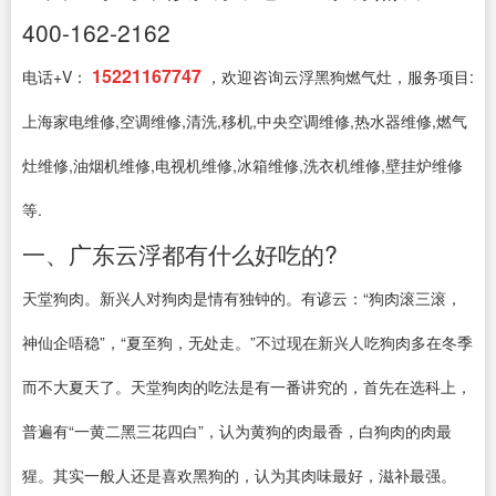
400-162-2162
15221167747
电话+V：
，欢迎咨询云浮黑狗燃气灶，服务项目:
上海家电维修,空调维修,清洗,移机,中央空调维修,热水器维修,燃气
灶维修,油烟机维修,电视机维修,冰箱维修,洗衣机维修,壁挂炉维修
等.
一、广东云浮都有什么好吃的?
天堂狗肉。新兴人对狗肉是情有独钟的。有谚云：“狗肉滚三滚，
神仙企唔稳”，“夏至狗，无处走。”不过现在新兴人吃狗肉多在冬季
而不大夏天了。天堂狗肉的吃法是有一番讲究的，首先在选科上，
普遍有“一黄二黑三花四白”，认为黄狗的肉最香，白狗肉的肉最
猩。其实一般人还是喜欢黑狗的，认为其肉味最好，滋补最强。