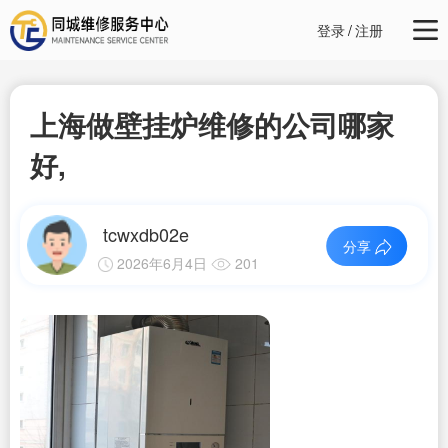
登录
/
注册
上海做壁挂炉维修的公司哪家
好,
tcwxdb02e
分享
2026年6月4日
201