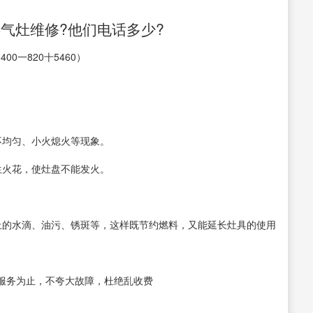
气灶维修?他们电话多少?
0一820十5460）
不均匀、小火熄火等现象。
生火花，使灶盘不能发火。
上的水滴、油污、锈斑等，这样既节约燃料，又能延长灶具的使用
服务为止，不夸大故障，杜绝乱收费