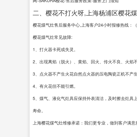
网-SAKURA樱花-售后服务政策-服务上门须知
二、樱花不打火呀,上海杨浦区樱花煤
樱花煤气灶售后服务中心,上海客户24小时报修热线：（40
樱花煤气灶常见故障:
1、打火器卡死或失灵。
2、出现离焰（脱火）、黄焰、回火、传火不良、火焰
3、点火器不产生火花自然点火器的压电陶瓷正机不产
4、有火花但不能引燃。
5、煤气、液化气灶具应保持外表清洁，及时擦去灶具
寿命。
上海樱花煤气灶维修承诺：我们更专业，做到客户满意