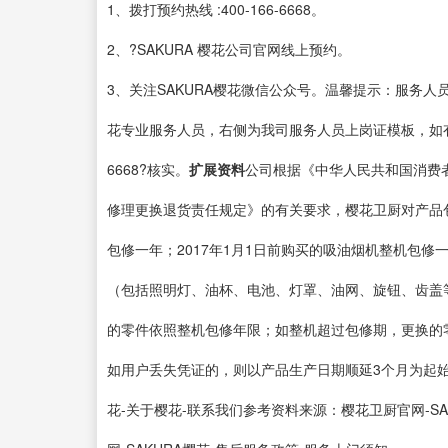
1、拨打预约热线 :400-166-6668。
2、?SAKURA 樱花公司官网线上预约。
3、关注SAKURA樱花微信公众号。温馨提示：服务人员
花专业服务人员，右侧为我司服务人员上岗证模板，如有疑问可
6668?核实。
扩展资料
公司根据《中华人民共和国消费
修理更换退货责任规定》的有关要求，樱花卫厨对产品包修
包修一年；2017年1月1日前购买的吸油烟机整机包修一
（包括照明灯、油杯、电池、灯罩、油网、旋钮、齿盖等
的零件依照整机包修年限；如整机超过包修期，更换的零
如用户丢失凭证的，则以产品生产日期顺延3个月为起始
花-关于樱花-联系我们参考资料来源：樱花卫厨官网-S