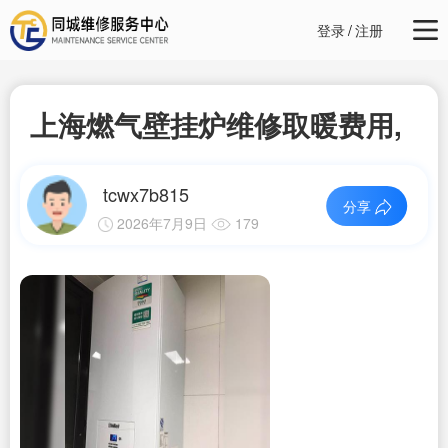
登录
/
注册
上海燃气壁挂炉维修取暖费用,
tcwx7b815
分享
2026年7月9日
179