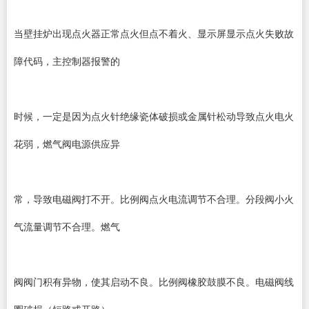
当壁挂炉出现点火器正常点火但点不着火、显示屏显示点火失败故
障代码，主控制器报警的
时候，一定是因为点火针绝缘瓷体破损或金属针松动导致点火电火
花弱，燃气阀电源供应异
常，导致电磁阀打不开。比例阀点火电流调节不合理。分段阀小火
气流量调节不合理。燃气
阀阀门积有异物，使其启动不良。比例阀橡胶鼓膜不良。电磁阀线
圈破损（短路或开路）。