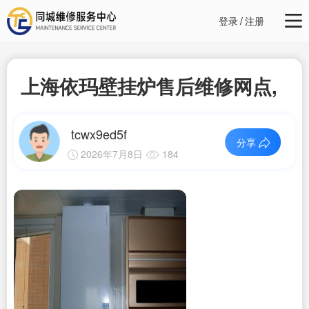
登录
/
注册
上海依玛壁挂炉售后维修网点,
tcwx9ed5f
分享
2026年7月8日
184