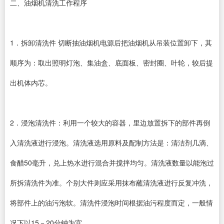
二、油烟机清洗工作程序
1．拆卸清洗件 切断抽油烟机电源后把油烟机从吊装位置卸下，其
顺序为：取出照明灯泡、集油盒、底面板、密封圈、叶轮，较后提
出机体内芯。
2．浸泡清洗件：利用一个较大的容器，里边放置拆下的部件再倒
入清洗液进行浸泡。清洗液选用原料及配制方法是：清洁剂几滴、
食醋50毫升，兑上热水进行混合并搅拌均匀。清洗液数量以能泡过
所拆清洗件为准。个别大件则应采用抹布蘸清洗液进行反复冲洗，
将部件上的油污泡软。清洗件浸泡时间根据油污程度而定，一般情
况下以15－20分钟为宜。