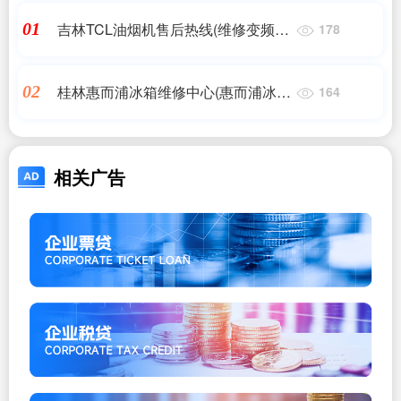
吉林TCL油烟机售后热线(维修变频器
01
178
哪家好?)
桂林惠而浦冰箱维修中心(惠而浦冰箱
02
164
故障)
相关广告