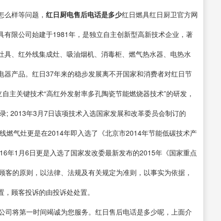
怎么样等问题，
红日厨电售后电话是多少
红日燃具红日厨卫官方网
有限公司始建于1981年，是独立自主创新型高新技术企业，著
灶具、红外线集成灶、吸油烟机、消毒柜、燃气热水器、电热水
电器产品。红日37年来的稳步发展离不开国家和消费者对红日节
独立自主关键技术“高红外发射率多孔陶瓷节能燃烧器技术”的研发，
; 2013年3月7日该项技术入选国家发展和改革委员会制订的
燃气灶更是在2014年即入选了《北京市2014年节能低碳技术产
16年1月6日更是入选了国家发改委最新发布的2015年《国家重点
行顾客的原则，以法律、法规及有关规定为准则，以事实为依据，
置，顾客投诉的由投诉处处置。
线本公司将第一时间竭诚为您服务。红日售后电话是多少呢，上面介