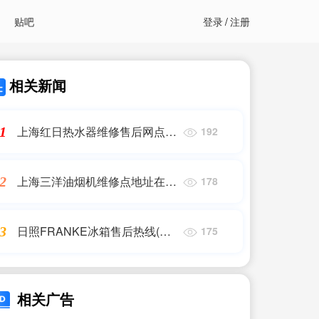
贴吧
登录
/
注册
相关新闻
上海红日热水器维修售后网点电
1
192
话(上海rinnai热水器维修电话)
上海三洋油烟机维修点地址在哪
2
178
里(哪里有修理抽油烟机的?)
日照FRANKE冰箱售后热线(容
3
175
声冰箱售后电话是多少?)
相关广告