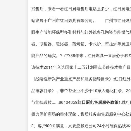
找售后，来看一看红日厨电售后电话是多少，红日厨电
站隶属于广州市红日燃具有限公司。 广州市红日燃具
眼生产节能环保型多孔材料与红外线多孔陶瓷节能燃气
器、取暖器、暖浴器、蒸烤箱、卡式炉、壁挂炉等厨卫
能产品的确实。? ???38年来，红日燃具一直潜心于
该技术2011年入选国家十二五计划重点节能技术推广目录
《战略性新兴产业重点产品和服务指导目录》;红日红外线
品推荐目录》，非帝都企业不少于10家入选此目录。20
节能低碳技......86404359
红日厨电售后服务政策
1.践
极力保护商场的整体形象，售后服务由售后服务中心处
2、客户I00％满意，只要您拨通公司24小时维保热