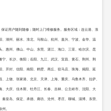
息，保证用户随到随修；随时上门维修服务。服务区域：连云港、淮
阳、湖州、丽水、淮北、马鞍山、杭州、嘉兴、宁波、金华、温
头、惠州、佛山、中山、东莞、湛江、海口、三亚、哈尔滨、昆
遂宁、长沙、衡阳；岳阳、九江、武汉、宜昌、黄石、荆州、荆
阳、开封、信阳、南阳、鹤壁、商丘、驻马店、珠海、揭阳、延
昌、上饶、张家港、北京、天津、上海、重庆、乌鲁木齐、拉萨、
海、大庆、佳木斯、牡丹江、长春、吉林、公主岭市、沈阳、大
、秦皇岛、保定、承德、廊坊、沧州、枣庄、聊城、淄博、东营、
徐州。