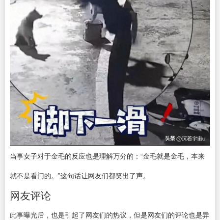
当事女子对于金毛的反应也是理解万分的：“金毛就是金毛，本来
就不是看门的。”这句话让网友们都笑出了声。
网友评论
此事曝光后，也是引起了网友们的热议，但是网友们的评论也是异