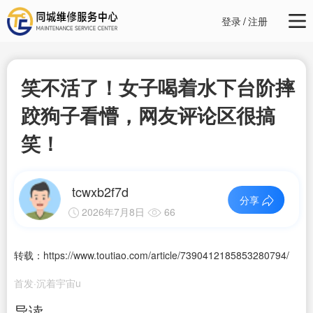
登录
/
注册
笑不活了！女子喝着水下台阶摔
跤狗子看懵，网友评论区很搞
笑！
tcwxb2f7d
分享
2026年7月8日
66
转载：https://www.toutiao.com/article/7390412185853280794/
首发·沉着宇宙u
导读