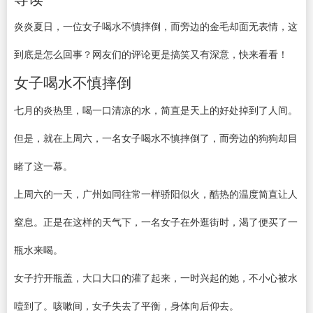
炎炎夏日，一位女子喝水不慎摔倒，而旁边的金毛却面无表情，这
到底是怎么回事？网友们的评论更是搞笑又有深意，快来看看！
女子喝水不慎摔倒
七月的炎热里，喝一口清凉的水，简直是天上的好处掉到了人间。
但是，就在上周六，一名女子喝水不慎摔倒了，而旁边的狗狗却目
睹了这一幕。
上周六的一天，广州如同往常一样骄阳似火，酷热的温度简直让人
窒息。正是在这样的天气下，一名女子在外逛街时，渴了便买了一
瓶水来喝。
女子拧开瓶盖，大口大口的灌了起来，一时兴起的她，不小心被水
噎到了。咳嗽间，女子失去了平衡，身体向后仰去。