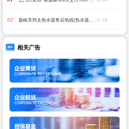
辆、同比增长170%，上半年合资纯
电销冠
嘉峪关邦太热水器售后热线(热水器售
02
72
后维修电话是多少?)
相关广告