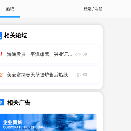
贴吧
登录
/
注册
相关论坛
海通发展：平潭雄鹰、兴业证券
1
68
拟合计减持不超3%股份
美菱塞纳春天壁挂炉售后热线
2
62
(壁挂炉售后热线)
相关广告